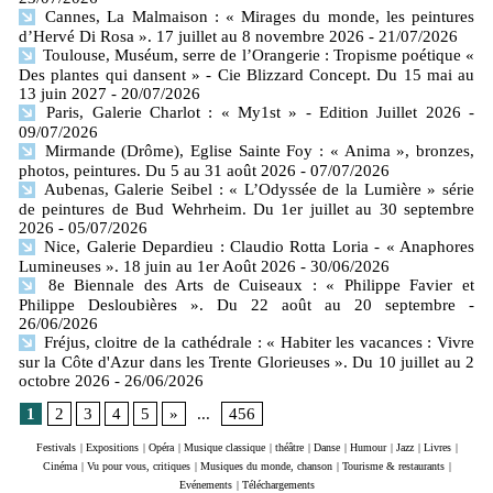
Cannes, La Malmaison : « Mirages du monde, les peintures
d’Hervé Di Rosa ». 17 juillet au 8 novembre 2026
- 21/07/2026
Toulouse, Muséum, serre de l’Orangerie : Tropisme poétique «
Des plantes qui dansent » - Cie Blizzard Concept. Du 15 mai au
13 juin 2027
- 20/07/2026
Paris, Galerie Charlot : « My1st » - Edition Juillet 2026
-
09/07/2026
Mirmande (Drôme), Eglise Sainte Foy : « Anima », bronzes,
photos, peintures. Du 5 au 31 août 2026
- 07/07/2026
Aubenas, Galerie Seibel : « L’Odyssée de la Lumière » série
de peintures de Bud Wehrheim. Du 1er juillet au 30 septembre
2026
- 05/07/2026
Nice, Galerie Depardieu : Claudio Rotta Loria - « Anaphores
Lumineuses ». 18 juin au 1er Août 2026
- 30/06/2026
8e Biennale des Arts de Cuiseaux : « Philippe Favier et
Philippe Desloubières ». Du 22 août au 20 septembre
-
26/06/2026
Fréjus, cloitre de la cathédrale : « Habiter les vacances : Vivre
sur la Côte d'Azur dans les Trente Glorieuses ». Du 10 juillet au 2
octobre 2026
- 26/06/2026
1
2
3
4
5
»
...
456
Festivals
|
Expositions
|
Opéra
|
Musique classique
|
théâtre
|
Danse
|
Humour
|
Jazz
|
Livres
|
Cinéma
|
Vu pour vous, critiques
|
Musiques du monde, chanson
|
Tourisme & restaurants
|
Evénements
|
Téléchargements