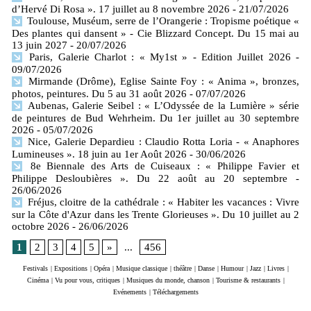
d’Hervé Di Rosa ». 17 juillet au 8 novembre 2026
- 21/07/2026
Toulouse, Muséum, serre de l’Orangerie : Tropisme poétique «
Des plantes qui dansent » - Cie Blizzard Concept. Du 15 mai au
13 juin 2027
- 20/07/2026
Paris, Galerie Charlot : « My1st » - Edition Juillet 2026
-
09/07/2026
Mirmande (Drôme), Eglise Sainte Foy : « Anima », bronzes,
photos, peintures. Du 5 au 31 août 2026
- 07/07/2026
Aubenas, Galerie Seibel : « L’Odyssée de la Lumière » série
de peintures de Bud Wehrheim. Du 1er juillet au 30 septembre
2026
- 05/07/2026
Nice, Galerie Depardieu : Claudio Rotta Loria - « Anaphores
Lumineuses ». 18 juin au 1er Août 2026
- 30/06/2026
8e Biennale des Arts de Cuiseaux : « Philippe Favier et
Philippe Desloubières ». Du 22 août au 20 septembre
-
26/06/2026
Fréjus, cloitre de la cathédrale : « Habiter les vacances : Vivre
sur la Côte d'Azur dans les Trente Glorieuses ». Du 10 juillet au 2
octobre 2026
- 26/06/2026
1
2
3
4
5
»
...
456
Festivals
|
Expositions
|
Opéra
|
Musique classique
|
théâtre
|
Danse
|
Humour
|
Jazz
|
Livres
|
Cinéma
|
Vu pour vous, critiques
|
Musiques du monde, chanson
|
Tourisme & restaurants
|
Evénements
|
Téléchargements