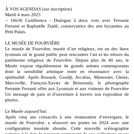
À VOS AGENDAS (sur inscription)
Mardi 4 mars 2025
¬ 16h30 Conférence - Dialogue à deux voix avec Ferrante
Ferranti et Raphaëlle Ziadé, conservatrice des arts byzantins au
Petit Palais.
LE MUSÉE DE FOURVIÈRE
Le musée de Fourvière, musée d’art religieux, est un des lieux
lyonnais où le grand public peut rencontrer l’art et les trésors du
patrimoine religieux de Fourvière. Depuis plus de 40 ans, le
Musée expose régulièrement de grands artistes contemporains
dont la sensibilité artistique entre en résonnance avec la
spiritualité. Après Rouault, Goudji, Arcabas, Manessier, Gleize,
Marcoville, François-Xavier de Boissoudy, le photographe
Ferrante Ferranti offre aux Lyonnais et aux visiteurs de Fourvière
Un message de paix et d'ouverture à travers son exposition de
photos.
Le Musée aujourd’hui
Après cinq ans consacrés à une restauration d’envergure, le
musée de Fourvière, a réouvert ses portes en 2024 avec une
configuration muséale aboutie. Cette nouvelle scénographie
valorise à la fois le parcours permanent de ses collections et ses