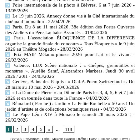
Foire internationale de la photo à Bièvres. 6 et 7 juin 2026
-
13/05/2026
Le 19 juin 2026, Annecy donne vie à la Cité internationale du
cinéma d’animation
- 22/04/2026
Paris. Du 8 au 11 mai 2026, 38e édition des Portes Ouvertes
des Ateliers du Père-Lachaise Associés
- 01/04/2026
Paris, L’association ÉLOQUENCE DE LA DIFFERENCE
organise la grande finale du concours « Tous Éloquents » le 9 juin
2026 au Théâtre Mogador
- 28/03/2026
Prix MAIF Métamorphoses 2026 pour l'art et le vivant
-
26/03/2026
Valence, LUX Scène nationale : « Guêpes, grenouilles et
monstres ». Aurélie Saraf, Alexandros Markeas. Jeudi 30 avril
2026 / 20H
- 24/03/2026
Genève, Bains des Pâquis : « Dial-A-Poem Switzerland ». Du
28 mars au 10 mai 2026
- 20/03/2026
« La Dame de Pierre » au Dôme de Paris les 3, 4, 5, 6 et 7 juin
2026 et en tournée dans toute la France
- 04/03/2026
Rémalard ( Perche ) : Jardin « La Petite Rochelle » 50 ans ! Un
jardin d’artiste et de collections botaniques rares
- 04/03/2026
Le Pape Léon XIV à Monaco le samedi 28 mars 2026 !
-
26/02/2026
1
2
3
4
5
»
...
118
Festivals
|
Expositions
|
Opéra
|
Musique classique
|
théâtre
|
Danse
|
Humour
|
Jazz
|
Livres
|