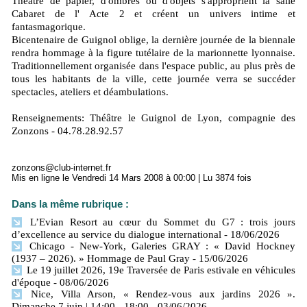
Théâtre de papier, d'ombres ou d'objets s'approprient la salle
Cabaret de l' Acte 2 et créent un univers intime et
fantasmagorique.
Bicentenaire de Guignol oblige, la dernière journée de la biennale
rendra hommage à la figure tutélaire de la marionnette lyonnaise.
Traditionnellement organisée dans l'espace public, au plus près de
tous les habitants de la ville, cette journée verra se succéder
spectacles, ateliers et déambulations.
Renseignements: Théâtre le Guignol de Lyon, compagnie des
Zonzons - 04.78.28.92.57
zonzons@club-internet.fr
Mis en ligne le Vendredi 14 Mars 2008 à 00:00 | Lu 3874 fois
Dans la même rubrique :
L’Evian Resort au cœur du Sommet du G7 : trois jours
d’excellence au service du dialogue international
- 18/06/2026
Chicago - New-York, Galeries GRAY : « David Hockney
(1937 – 2026). » Hommage de Paul Gray
- 15/06/2026
Le 19 juillet 2026, 19e Traversée de Paris estivale en véhicules
d'époque
- 08/06/2026
Nice, Villa Arson, « Rendez-vous aux jardins 2026 ».
Dimanche 7 juin | 14:00 - 18:00
- 03/06/2026