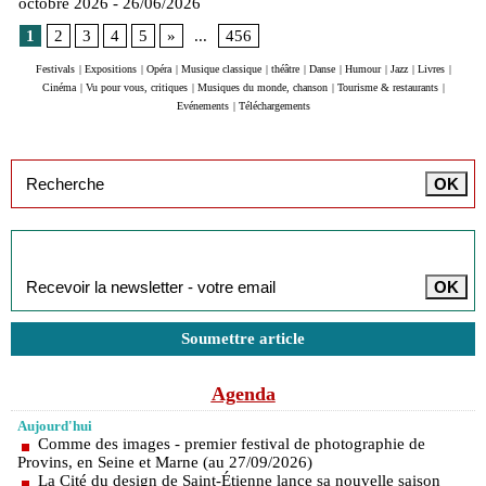
octobre 2026
- 26/06/2026
1
2
3
4
5
»
...
456
Festivals
|
Expositions
|
Opéra
|
Musique classique
|
théâtre
|
Danse
|
Humour
|
Jazz
|
Livres
|
Cinéma
|
Vu pour vous, critiques
|
Musiques du monde, chanson
|
Tourisme & restaurants
|
Evénements
|
Téléchargements
Inscription à la newsletter
Soumettre article
Agenda
Aujourd'hui
Comme des images - premier festival de photographie de
Provins, en Seine et Marne (au 27/09/2026)
La Cité du design de Saint-Étienne lance sa nouvelle saison