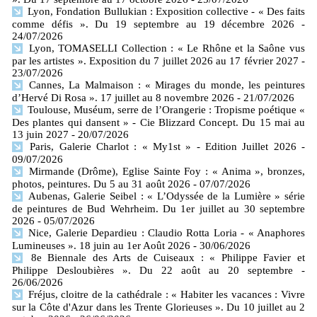
Lyon, Fondation Bullukian : Exposition collective - « Des faits
comme défis ». Du 19 septembre au 19 décembre 2026
-
24/07/2026
Lyon, TOMASELLI Collection : « Le Rhône et la Saône vus
par les artistes ». Exposition du 7 juillet 2026 au 17 février 2027
-
23/07/2026
Cannes, La Malmaison : « Mirages du monde, les peintures
d’Hervé Di Rosa ». 17 juillet au 8 novembre 2026
- 21/07/2026
Toulouse, Muséum, serre de l’Orangerie : Tropisme poétique «
Des plantes qui dansent » - Cie Blizzard Concept. Du 15 mai au
13 juin 2027
- 20/07/2026
Paris, Galerie Charlot : « My1st » - Edition Juillet 2026
-
09/07/2026
Mirmande (Drôme), Eglise Sainte Foy : « Anima », bronzes,
photos, peintures. Du 5 au 31 août 2026
- 07/07/2026
Aubenas, Galerie Seibel : « L’Odyssée de la Lumière » série
de peintures de Bud Wehrheim. Du 1er juillet au 30 septembre
2026
- 05/07/2026
Nice, Galerie Depardieu : Claudio Rotta Loria - « Anaphores
Lumineuses ». 18 juin au 1er Août 2026
- 30/06/2026
8e Biennale des Arts de Cuiseaux : « Philippe Favier et
Philippe Desloubières ». Du 22 août au 20 septembre
-
26/06/2026
Fréjus, cloitre de la cathédrale : « Habiter les vacances : Vivre
sur la Côte d'Azur dans les Trente Glorieuses ». Du 10 juillet au 2