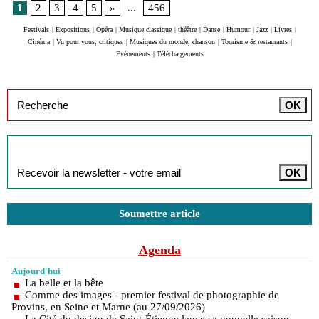
1
2
3
4
5
»
...
456
Festivals
|
Expositions
|
Opéra
|
Musique classique
|
théâtre
|
Danse
|
Humour
|
Jazz
|
Livres
|
Cinéma
|
Vu pour vous, critiques
|
Musiques du monde, chanson
|
Tourisme & restaurants
|
Evénements
|
Téléchargements
Inscription à la newsletter
Soumettre article
Agenda
Aujourd'hui
La belle et la bête
Comme des images - premier festival de photographie de
Provins, en Seine et Marne (au 27/09/2026)