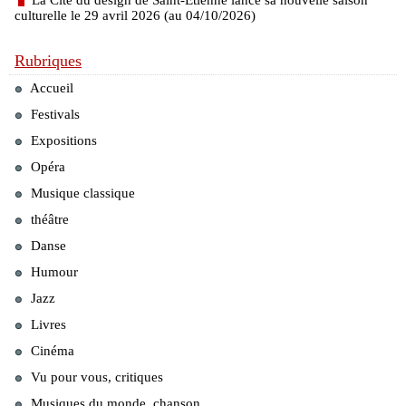
La Cité du design de Saint-Étienne lance sa nouvelle saison
culturelle le 29 avril 2026 (au 04/10/2026)
Rubriques
Accueil
Festivals
Expositions
Opéra
Musique classique
théâtre
Danse
Humour
Jazz
Livres
Cinéma
Vu pour vous, critiques
Musiques du monde, chanson