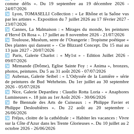
comme défis ». Du 19 septembre au 19 décembre 2026
-
24/07/2026
Lyon, TOMASELLI Collection : « Le Rhône et la Saône vus
par les artistes ». Exposition du 7 juillet 2026 au 17 février 2027
-
23/07/2026
Cannes, La Malmaison : « Mirages du monde, les peintures
d’Hervé Di Rosa ». 17 juillet au 8 novembre 2026
- 21/07/2026
Toulouse, Muséum, serre de l’Orangerie : Tropisme poétique «
Des plantes qui dansent » - Cie Blizzard Concept. Du 15 mai au
13 juin 2027
- 20/07/2026
Paris, Galerie Charlot : « My1st » - Edition Juillet 2026
-
09/07/2026
Mirmande (Drôme), Eglise Sainte Foy : « Anima », bronzes,
photos, peintures. Du 5 au 31 août 2026
- 07/07/2026
Aubenas, Galerie Seibel : « L’Odyssée de la Lumière » série
de peintures de Bud Wehrheim. Du 1er juillet au 30 septembre
2026
- 05/07/2026
Nice, Galerie Depardieu : Claudio Rotta Loria - « Anaphores
Lumineuses ». 18 juin au 1er Août 2026
- 30/06/2026
8e Biennale des Arts de Cuiseaux : « Philippe Favier et
Philippe Desloubières ». Du 22 août au 20 septembre
-
26/06/2026
Fréjus, cloitre de la cathédrale : « Habiter les vacances : Vivre
sur la Côte d'Azur dans les Trente Glorieuses ». Du 10 juillet au 2
octobre 2026
- 26/06/2026