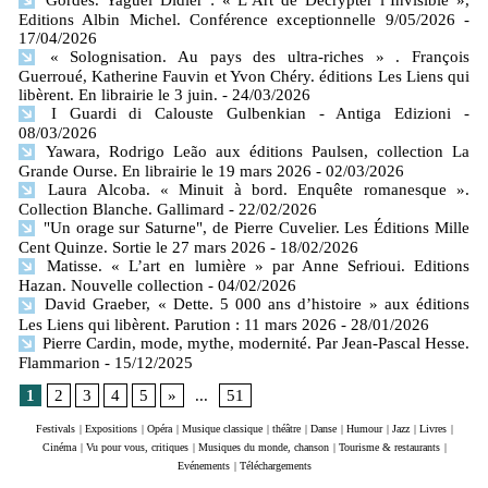
Gordes. Yaguel Didier : « L’Art de Décrypter l’Invisible »,
Editions Albin Michel. Conférence exceptionnelle 9/05/2026
-
17/04/2026
« Solognisation. Au pays des ultra-riches » . François
Guerroué, Katherine Fauvin et Yvon Chéry. éditions Les Liens qui
libèrent. En librairie le 3 juin.
- 24/03/2026
I Guardi di Calouste Gulbenkian - Antiga Edizioni
-
08/03/2026
Yawara, Rodrigo Leão aux éditions Paulsen, collection La
Grande Ourse. En librairie le 19 mars 2026
- 02/03/2026
Laura Alcoba. « Minuit à bord. Enquête romanesque ».
Collection Blanche. Gallimard
- 22/02/2026
"Un orage sur Saturne", de Pierre Cuvelier. Les Éditions Mille
Cent Quinze. Sortie le 27 mars 2026
- 18/02/2026
Matisse. « L’art en lumière » par Anne Sefrioui. Editions
Hazan. Nouvelle collection
- 04/02/2026
David Graeber, « Dette. 5 000 ans d’histoire » aux éditions
Les Liens qui libèrent. Parution : 11 mars 2026
- 28/01/2026
Pierre Cardin, mode, mythe, modernité. Par Jean-Pascal Hesse.
Flammarion
- 15/12/2025
1
2
3
4
5
»
...
51
Festivals
|
Expositions
|
Opéra
|
Musique classique
|
théâtre
|
Danse
|
Humour
|
Jazz
|
Livres
|
Cinéma
|
Vu pour vous, critiques
|
Musiques du monde, chanson
|
Tourisme & restaurants
|
Evénements
|
Téléchargements