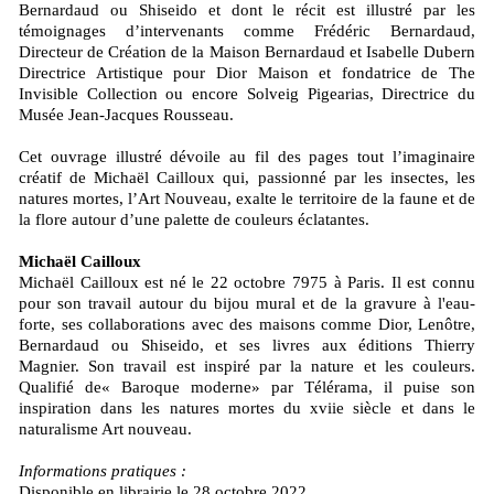
Bernardaud ou Shiseido et dont le récit est illustré par les
témoignages d’intervenants comme Frédéric Bernardaud,
Directeur de Création de la Maison Bernardaud et Isabelle Dubern
Directrice Artistique pour Dior Maison et fondatrice de The
Invisible Collection ou encore Solveig Pigearias, Directrice du
Musée Jean-Jacques Rousseau.
Cet ouvrage illustré dévoile au fil des pages tout l’imaginaire
créatif de Michaël Cailloux qui, passionné par les insectes, les
natures mortes, l’Art Nouveau, exalte le territoire de la faune et de
la flore autour d’une palette de couleurs éclatantes.
Michaël Cailloux
Michaël Cailloux est né le 22 octobre 7975 à Paris. Il est connu
pour son travail autour du bijou mural et de la gravure à l'eau-
forte, ses collaborations avec des maisons comme Dior, Lenôtre,
Bernardaud ou Shiseido, et ses livres aux éditions Thierry
Magnier. Son travail est inspiré par la nature et les couleurs.
Qualifié de« Baroque moderne» par Télérama, il puise son
inspira­tion dans les natures mortes du xviie siècle et dans le
naturalisme Art nouveau.
Informations pratiques :
Disponible en librairie le 28 octobre 2022