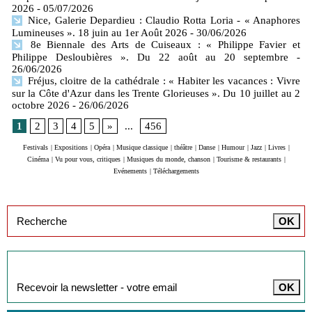
2026
- 05/07/2026
Nice, Galerie Depardieu : Claudio Rotta Loria - « Anaphores
Lumineuses ». 18 juin au 1er Août 2026
- 30/06/2026
8e Biennale des Arts de Cuiseaux : « Philippe Favier et
Philippe Desloubières ». Du 22 août au 20 septembre
-
26/06/2026
Fréjus, cloitre de la cathédrale : « Habiter les vacances : Vivre
sur la Côte d'Azur dans les Trente Glorieuses ». Du 10 juillet au 2
octobre 2026
- 26/06/2026
1
2
3
4
5
»
...
456
Festivals
|
Expositions
|
Opéra
|
Musique classique
|
théâtre
|
Danse
|
Humour
|
Jazz
|
Livres
|
Cinéma
|
Vu pour vous, critiques
|
Musiques du monde, chanson
|
Tourisme & restaurants
|
Evénements
|
Téléchargements
Inscription à la newsletter