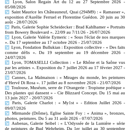
Lyon, Salon Regain Art du 12 au 27 Septembre 2026
-
05/08/2026
Saint Maurice les Châteauneuf, Quai (294M9) : « Ramasser »,
exposition d'Aurélie Ferruel et Florentine Guédon. 20 juin au 30
août
- 28/07/2026
Paris, Galerie Sophie Scheidecker : Brad Kahlhamer « Portraits
from Bowery Boulevard ». 22/09 au 7/11/26
- 26/07/2026
Lyon, Galerie Valérie Eymeric : « Sous l'éclat de nos marques
». Du 17 septembre au 17 octobre 2026
- 25/07/2026
Lyon, Fondation Bullukian : Exposition collective - « Des faits
comme défis ». Du 19 septembre au 19 décembre 2026
-
24/07/2026
Lyon, TOMASELLI Collection : « Le Rhône et la Saône vus
par les artistes ». Exposition du 7 juillet 2026 au 17 février 2027
-
23/07/2026
Cannes, La Malmaison : « Mirages du monde, les peintures
d’Hervé Di Rosa ». 17 juillet au 8 novembre 2026
- 21/07/2026
Toulouse, Muséum, serre de l’Orangerie : Tropisme poétique «
Des plantes qui dansent » - Cie Blizzard Concept. Du 15 mai au
13 juin 2027
- 20/07/2026
Paris, Galerie Charlot : « My1st » - Edition Juillet 2026
-
09/07/2026
Mirmande (Drôme), Eglise Sainte Foy : « Anima », bronzes,
photos, peintures. Du 5 au 31 août 2026
- 07/07/2026
Aubenas, Galerie Seibel : « L’Odyssée de la Lumière » série
de peintures de Bud Wehrheim. Du 1er juillet au 30 septembre