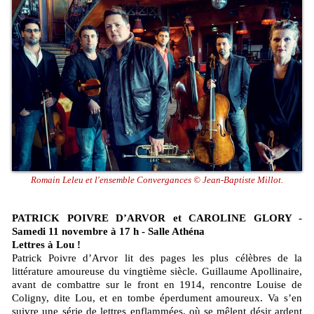
Romain Leleu et l'ensemble Convergances © Jean-Baptiste Millot.
PATRICK POIVRE D’ARVOR et CAROLINE GLORY -
Samedi 11 novembre à 17 h - Salle Athéna
Lettres à Lou !
Patrick Poivre d’Arvor lit des pages les plus célèbres de la
littérature amoureuse du vingtième siècle. Guillaume Apollinaire,
avant de combattre sur le front en 1914, rencontre Louise de
Coligny, dite Lou, et en tombe éperdument amoureux. Va s’en
suivre une série de lettres enflammées, où se mêlent désir ardent