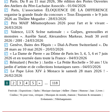
Paris. Du 8 au 11 mai 2026, 38e édition des Portes Ouvertes
des Ateliers du Père-Lachaise Associés
- 01/04/2026
Paris, L’association ÉLOQUENCE DE LA DIFFERENCE
organise la grande finale du concours « Tous Éloquents » le 9 juin
2026 au Théâtre Mogador
- 28/03/2026
Prix MAIF Métamorphoses 2026 pour l'art et le vivant
-
26/03/2026
Valence, LUX Scène nationale : « Guêpes, grenouilles et
monstres ». Aurélie Saraf, Alexandros Markeas. Jeudi 30 avril
2026 / 20H
- 24/03/2026
Genève, Bains des Pâquis : « Dial-A-Poem Switzerland ». Du
28 mars au 10 mai 2026
- 20/03/2026
« La Dame de Pierre » au Dôme de Paris les 3, 4, 5, 6 et 7 juin
2026 et en tournée dans toute la France
- 04/03/2026
Rémalard ( Perche ) : Jardin « La Petite Rochelle » 50 ans ! Un
jardin d’artiste et de collections botaniques rares
- 04/03/2026
Le Pape Léon XIV à Monaco le samedi 28 mars 2026 !
-
26/02/2026
1
2
3
4
5
»
...
118
Festivals
|
Expositions
|
Opéra
|
Musique classique
|
théâtre
|
Danse
|
Humour
|
Jazz
|
Livres
|
Cinéma
|
Vu pour vous, critiques
|
Musiques du monde, chanson
|
Tourisme & restaurants
|
Evénements
|
Téléchargements