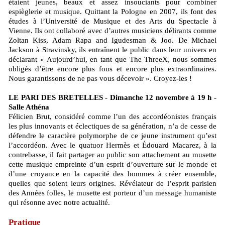
étaient jeunes, beaux et assez insouciants pour combiner
espièglerie et musique. Quittant la Pologne en 2007, ils font des
études à l’Université de Musique et des Arts du Spectacle à
Vienne. Ils ont collaboré avec d’autres musiciens délirants comme
Zoltan Kiss, Adam Rapa and Igudesman & Joo. De Michael
Jackson à Stravinsky, ils entraînent le public dans leur univers en
déclarant « Aujourd’hui, en tant que The ThreeX, nous sommes
obligés d’être encore plus fous et encore plus extraordinaires.
Nous garantissons de ne pas vous décevoir ». Croyez-les !
LE PARI DES BRETELLES - Dimanche 12 novembre à 19 h -
Salle Athéna
Félicien Brut, considéré comme l’un des accordéonistes français
les plus innovants et éclectiques de sa génération, n’a de cesse de
défendre le caractère polymorphe de ce jeune instrument qu’est
l’accordéon. Avec le quatuor Hermès et Édouard Macarez, à la
contrebasse, il fait partager au public son attachement au musette
cette musique empreinte d’un esprit d’ouverture sur le monde et
d’une croyance en la capacité des hommes à créer ensemble,
quelles que soient leurs origines. Révélateur de l’esprit parisien
des Années folles, le musette est porteur d’un message humaniste
qui résonne avec notre actualité.
Pratique