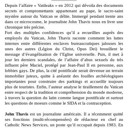
Depuis l’affaire « Vatileaks » en 2012 qui dévoila des documents
secrets et compromettants appartenant au pape, le sacro-saint
mystère autour du Vatican se délite. Immergé pendant trente ans
dans ce microcosme, le journaliste John Thavis nous en livre une
chronique très précise.
Fort des multiples confidences qu’il a recueillies auprès des
employés du Vatican, John Thavis raconte comment les luttes
internes entre différentes enclaves bureaucratiques jalouses les
unes des autres (Légion du Christ, Opus Dei) brouillent le
message d’évangélisation de l’Eglise universelle. Puis, il met à
jour les derniers scandales, de l’affaire d’abus sexuels du très
influent père Maciel, protégé par Jean-Paul II en personne, aux
lobbies gays. De plus, la cité pontificale serait devenue un terrain
immobilier juteux, quitte à anéantir des fouilles archéologiques
importantes pour construire des parkings et accueillir toujours
plus de touristes. Enfin, l’auteur analyse le tiraillement du Vatican
entre respect de la tradition et compréhension du monde moderne,
à travers la question du latin comme langue pontificale et surtout
les questions de moeurs comme le SIDA et la contraception.
John Thavis
est un journaliste américain. Il a récemment quitté
ses fonctions (multi-récompensées) de rédacteur en chef au
Catholic News Services, un poste qu’il occupait depuis 1983. En