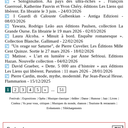
« Solognisation. Au pays des ultra-riches » . François
Guerroué, Katherine Fauvin et Yvon Chéry. éditions Les Liens qui
libèrent. En librairie le 3 juin.
- 24/03/2026
I Guardi di Calouste Gulbenkian - Antiga Edizioni
-
08/03/2026
Yawara, Rodrigo Leão aux éditions Paulsen, collection La
Grande Ourse. En librairie le 19 mars 2026
- 02/03/2026
Laura Alcoba. « Minuit à bord. Enquête romanesque ».
Collection Blanche. Gallimard
- 22/02/2026
"Un orage sur Saturne", de Pierre Cuvelier. Les Éditions Mille
Cent Quinze. Sortie le 27 mars 2026
- 18/02/2026
Matisse. « L’art en lumière » par Anne Sefrioui. Editions
Hazan. Nouvelle collection
- 04/02/2026
David Graeber, « Dette. 5 000 ans d’histoire » aux éditions
Les Liens qui libèrent. Parution : 11 mars 2026
- 28/01/2026
Pierre Cardin, mode, mythe, modernité. Par Jean-Pascal Hesse.
Flammarion
- 15/12/2025
1
2
3
4
5
»
...
51
Festivals
|
Expositions
|
Opéra
|
Musique classique
|
théâtre
|
Danse
|
Humour
|
Jazz
|
Livres
|
Cinéma
|
Vu pour vous, critiques
|
Musiques du monde, chanson
|
Tourisme & restaurants
|
Evénements
|
Téléchargements