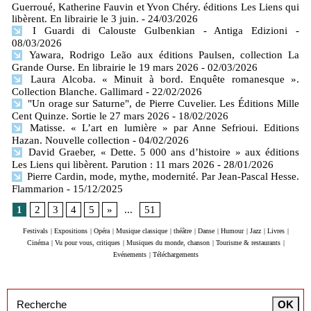
Guerroué, Katherine Fauvin et Yvon Chéry. éditions Les Liens qui
libèrent. En librairie le 3 juin.
- 24/03/2026
I Guardi di Calouste Gulbenkian - Antiga Edizioni
-
08/03/2026
Yawara, Rodrigo Leão aux éditions Paulsen, collection La
Grande Ourse. En librairie le 19 mars 2026
- 02/03/2026
Laura Alcoba. « Minuit à bord. Enquête romanesque ».
Collection Blanche. Gallimard
- 22/02/2026
"Un orage sur Saturne", de Pierre Cuvelier. Les Éditions Mille
Cent Quinze. Sortie le 27 mars 2026
- 18/02/2026
Matisse. « L’art en lumière » par Anne Sefrioui. Editions
Hazan. Nouvelle collection
- 04/02/2026
David Graeber, « Dette. 5 000 ans d’histoire » aux éditions
Les Liens qui libèrent. Parution : 11 mars 2026
- 28/01/2026
Pierre Cardin, mode, mythe, modernité. Par Jean-Pascal Hesse.
Flammarion
- 15/12/2025
1
2
3
4
5
»
...
51
Festivals
|
Expositions
|
Opéra
|
Musique classique
|
théâtre
|
Danse
|
Humour
|
Jazz
|
Livres
|
Cinéma
|
Vu pour vous, critiques
|
Musiques du monde, chanson
|
Tourisme & restaurants
|
Evénements
|
Téléchargements