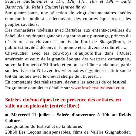
Séances quotidiennes à 11h, 12h, 17h, 18h et 19h – Salle
Baroncelli du Relais Culturel (entrée libre)
Sur quatre jours, une sélection de vingt documentaires inédits
emmène le public à la découverte des cultures équestres et des
peuples cavaliers.
Des monastères tibétains avec Bartabas aux enfants-cavaliers du
Sahel, des mythiques gauchos argentins aux pur-sangs, princes du
désert ou aux chevaux islandais du fjord de Skagafjörour, le
public est invité à découvrir le monde et sa diversité culturelle ...
Chevaucher avec les cow-boys d’aujourd’hui dans l’Ouest
américain et ceux de la grande époque des westerns camarguais,
suivre la Romeria d’El Rocio et embrasser l’âme andalouse, partir
sur les rives du Nil avec les vétérinaires égyptiens et finir sur le
toit du monde avec le cheval sherpa de l'Everest…
En compagnie des réalisateurs, devenir les acteurs de ce festival.
Programme complet et détaillé sur
www.leschevauxdusud.com
Soirées cinéma équestre en présence des artistes, en
salle ou en plein air (entrée libre)
■ Mercredi 11 juillet – Soirée d’ouverture à 19h au Relais
Culturel
Inauguration du festival et de la librairie.
20h30 Les Leçons indispensables, films de Valérie Guignabodet,