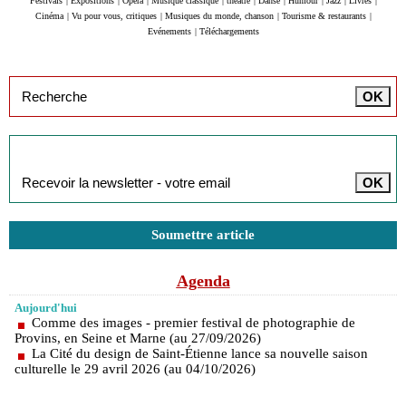
Festivals
|
Expositions
|
Opéra
|
Musique classique
|
théâtre
|
Danse
|
Humour
|
Jazz
|
Livres
|
Cinéma
|
Vu pour vous, critiques
|
Musiques du monde, chanson
|
Tourisme & restaurants
|
Evénements
|
Téléchargements
Inscription à la newsletter
Soumettre article
Agenda
Aujourd'hui
Comme des images - premier festival de photographie de
Provins, en Seine et Marne (au 27/09/2026)
La Cité du design de Saint-Étienne lance sa nouvelle saison
culturelle le 29 avril 2026 (au 04/10/2026)