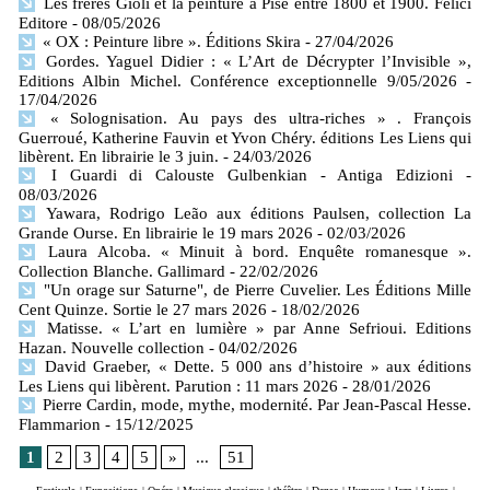
Les frères Gioli et la peinture à Pise entre 1800 et 1900. Felici
Editore
- 08/05/2026
« OX : Peinture libre ». Éditions Skira
- 27/04/2026
Gordes. Yaguel Didier : « L’Art de Décrypter l’Invisible »,
Editions Albin Michel. Conférence exceptionnelle 9/05/2026
-
17/04/2026
« Solognisation. Au pays des ultra-riches » . François
Guerroué, Katherine Fauvin et Yvon Chéry. éditions Les Liens qui
libèrent. En librairie le 3 juin.
- 24/03/2026
I Guardi di Calouste Gulbenkian - Antiga Edizioni
-
08/03/2026
Yawara, Rodrigo Leão aux éditions Paulsen, collection La
Grande Ourse. En librairie le 19 mars 2026
- 02/03/2026
Laura Alcoba. « Minuit à bord. Enquête romanesque ».
Collection Blanche. Gallimard
- 22/02/2026
"Un orage sur Saturne", de Pierre Cuvelier. Les Éditions Mille
Cent Quinze. Sortie le 27 mars 2026
- 18/02/2026
Matisse. « L’art en lumière » par Anne Sefrioui. Editions
Hazan. Nouvelle collection
- 04/02/2026
David Graeber, « Dette. 5 000 ans d’histoire » aux éditions
Les Liens qui libèrent. Parution : 11 mars 2026
- 28/01/2026
Pierre Cardin, mode, mythe, modernité. Par Jean-Pascal Hesse.
Flammarion
- 15/12/2025
1
2
3
4
5
»
...
51