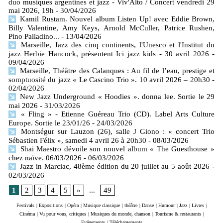
duo musiques argentines et jazz - Viv'Alto / Concert vendredi 29
mai 2026, 19h
- 30/04/2026
Kamil Rustam. Nouvel album Listen Up! avec Eddie Brown,
Billy Valentine, Amy Keys, Arnold McCuller, Patrice Rushen,
Pino Palladino...
- 13/04/2026
Marseille, Jazz des cinq continents, l'Unesco et l'Institut du
jazz Herbie Hancock, présentent Ici jazz kids - 30 avril 2026
-
09/04/2026
Marseille, Théâtre des Calanques : Au fil de l’eau, prestige et
somptuosité du jazz « Le Cascino Trio ». 10 avril 2026 – 20h30
-
02/04/2026
New Jazz Underground « Hoodies ». donna lee. Sortie le 29
mai 2026
- 31/03/2026
« Fling » - Etienne Guéreau Trio (CD). Label Arts Culture
Europe. Sortie le 23/01/26
- 24/03/2026
Montségur sur Lauzon (26), salle J Giono : « concert Trio
Sébastien Félix », samedi 4 avril 26 à 20h30
- 08/03/2026
Shai Maestro dévoile son nouvel album « The Guesthouse »
chez naïve. 06/03/2026
- 06/03/2026
Jazz in Marciac, 48ème édition du 20 juillet au 5 août 2026
-
02/03/2026
1
2
3
4
5
»
...
49
Festivals
|
Expositions
|
Opéra
|
Musique classique
|
théâtre
|
Danse
|
Humour
|
Jazz
|
Livres
|
Cinéma
|
Vu pour vous, critiques
|
Musiques du monde, chanson
|
Tourisme & restaurants
|
Evénements
|
Téléchargements