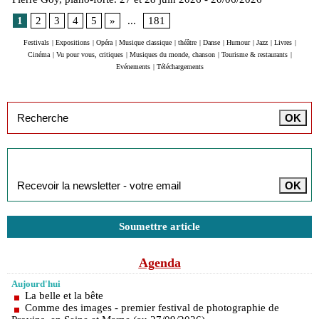
1
2
3
4
5
»
...
181
Festivals
|
Expositions
|
Opéra
|
Musique classique
|
théâtre
|
Danse
|
Humour
|
Jazz
|
Livres
|
Cinéma
|
Vu pour vous, critiques
|
Musiques du monde, chanson
|
Tourisme & restaurants
|
Evénements
|
Téléchargements
Inscription à la newsletter
Soumettre article
Agenda
Aujourd'hui
La belle et la bête
Comme des images - premier festival de photographie de