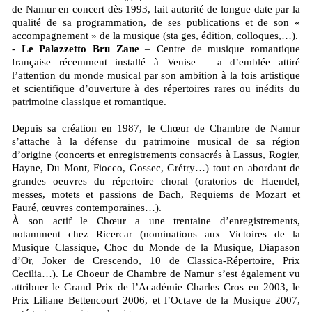
de Namur en concert dès 1993, fait autorité de longue date par la
qualité de sa programmation, de ses publications et de son «
accompagnement » de la musique (sta ges, édition, colloques,…).
-
Le Palazzetto Bru Zane
– Centre de musique romantique
française récemment installé à Venise – a d’emblée attiré
l’attention du monde musical par son ambition à la fois artistique
et scientifique d’ouverture à des répertoires rares ou inédits du
patrimoine classique et romantique.
Depuis sa création en 1987, le Chœur de Chambre de Namur
s’attache à la défense du patrimoine musical de sa région
d’origine (concerts et enregistrements consacrés à Lassus, Rogier,
Hayne, Du Mont, Fiocco, Gossec, Grétry…) tout en abordant de
grandes oeuvres du répertoire choral (oratorios de Haendel,
messes, motets et passions de Bach, Requiems de Mozart et
Fauré, œuvres contemporaines…).
À son actif le Chœur a une trentaine d’enregistrements,
notamment chez Ricercar (nominations aux Victoires de la
Musique Classique, Choc du Monde de la Musique, Diapason
d’Or, Joker de Crescendo, 10 de Classica-Répertoire, Prix
Cecilia…). Le Choeur de Chambre de Namur s’est également vu
attribuer le Grand Prix de l’Académie Charles Cros en 2003, le
Prix Liliane Bettencourt 2006, et l’Octave de la Musique 2007,