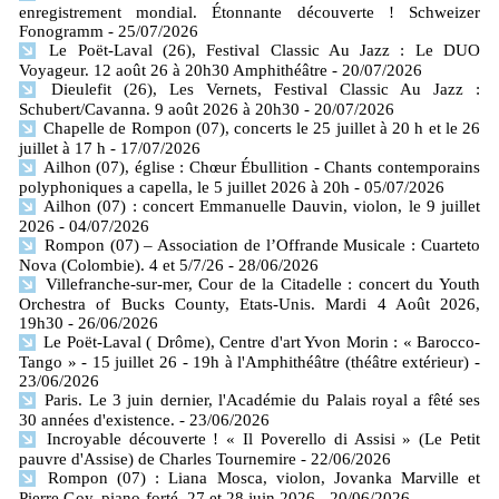
enregistrement mondial. Étonnante découverte ! Schweizer
Fonogramm
- 25/07/2026
Le Poët-Laval (26), Festival Classic Au Jazz : Le DUO
Voyageur. 12 août 26 à 20h30 Amphithéâtre
- 20/07/2026
Dieulefit (26), Les Vernets, Festival Classic Au Jazz :
Schubert/Cavanna. 9 août 2026 à 20h30
- 20/07/2026
Chapelle de Rompon (07), concerts le 25 juillet à 20 h et le 26
juillet à 17 h
- 17/07/2026
Ailhon (07), église : Chœur Ébullition - Chants contemporains
polyphoniques a capella, le 5 juillet 2026 à 20h
- 05/07/2026
Ailhon (07) : concert Emmanuelle Dauvin, violon, le 9 juillet
2026
- 04/07/2026
Rompon (07) – Association de l’Offrande Musicale : Cuarteto
Nova (Colombie). 4 et 5/7/26
- 28/06/2026
Villefranche-sur-mer, Cour de la Citadelle : concert du Youth
Orchestra of Bucks County, Etats-Unis. Mardi 4 Août 2026,
19h30
- 26/06/2026
Le Poët-Laval ( Drôme), Centre d'art Yvon Morin : « Barocco-
Tango » - 15 juillet 26 - 19h à l'Amphithéâtre (théâtre extérieur)
-
23/06/2026
Paris. Le 3 juin dernier, l'Académie du Palais royal a fêté ses
30 années d'existence.
- 23/06/2026
Incroyable découverte ! « Il Poverello di Assisi » (Le Petit
pauvre d'Assise) de Charles Tournemire
- 22/06/2026
Rompon (07) : Liana Mosca, violon, Jovanka Marville et
Pierre Goy, piano-forté. 27 et 28 juin 2026
- 20/06/2026