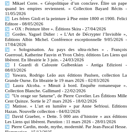
Mikael Corre. « Géopolitique d’un conclave. Élire un pape
quand les empires reviennent. » Collection Bayard Récits
-
11/05/2026
Les frères Gioli et la peinture à Pise entre 1800 et 1900. Felici
Editore
- 08/05/2026
« OX : Peinture libre ». Éditions Skira
- 27/04/2026
Gordes. Yaguel Didier : « L’Art de Décrypter l’Invisible »,
Editions Albin Michel. Conférence exceptionnelle 9/05/2026
-
17/04/2026
« Solognisation. Au pays des ultra-riches » . François
Guerroué, Katherine Fauvin et Yvon Chéry. éditions Les Liens qui
libèrent. En librairie le 3 juin.
- 24/03/2026
I Guardi di Calouste Gulbenkian - Antiga Edizioni
-
08/03/2026
Yawara, Rodrigo Leão aux éditions Paulsen, collection La
Grande Ourse. En librairie le 19 mars 2026
- 02/03/2026
Laura Alcoba. « Minuit à bord. Enquête romanesque ».
Collection Blanche. Gallimard
- 22/02/2026
"Un orage sur Saturne", de Pierre Cuvelier. Les Éditions Mille
Cent Quinze. Sortie le 27 mars 2026
- 18/02/2026
Matisse. « L’art en lumière » par Anne Sefrioui. Editions
Hazan. Nouvelle collection
- 04/02/2026
David Graeber, « Dette. 5 000 ans d’histoire » aux éditions
Les Liens qui libèrent. Parution : 11 mars 2026
- 28/01/2026
Pierre Cardin, mode, mythe, modernité. Par Jean-Pascal Hesse.