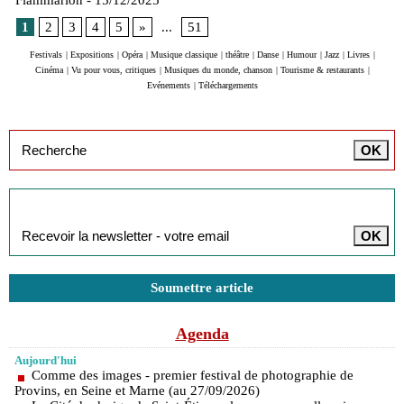
Flammarion
- 15/12/2025
1
2
3
4
5
»
...
51
Festivals
|
Expositions
|
Opéra
|
Musique classique
|
théâtre
|
Danse
|
Humour
|
Jazz
|
Livres
|
Cinéma
|
Vu pour vous, critiques
|
Musiques du monde, chanson
|
Tourisme & restaurants
|
Evénements
|
Téléchargements
Inscription à la newsletter
Soumettre article
Agenda
Aujourd'hui
Comme des images - premier festival de photographie de
Provins, en Seine et Marne (au 27/09/2026)