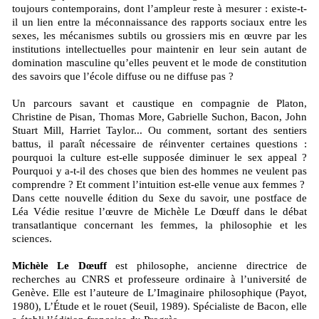
toujours contemporains, dont l’ampleur reste à mesurer : existe-t-
il un lien entre la méconnaissance des rapports sociaux entre les
sexes, les mécanismes subtils ou grossiers mis en œuvre par les
institutions intellectuelles pour maintenir en leur sein autant de
domination masculine qu’elles peuvent et le mode de constitution
des savoirs que l’école diffuse ou ne diffuse pas ?
Un parcours savant et caustique en compagnie de Platon,
Christine de Pisan, Thomas More, Gabrielle Suchon, Bacon, John
Stuart Mill, Harriet Taylor... Ou comment, sortant des sentiers
battus, il paraît nécessaire de réinventer certaines questions :
pourquoi la culture est-elle supposée diminuer le sex appeal ?
Pourquoi y a-t-il des choses que bien des hommes ne veulent pas
comprendre ? Et comment l’intuition est-elle venue aux femmes ?
Dans cette nouvelle édition du Sexe du savoir, une postface de
Léa Védie resitue l’œuvre de Michèle Le Dœuff dans le débat
transatlantique concernant les femmes, la philosophie et les
sciences.
Michèle Le Dœuff
est philosophe, ancienne directrice de
recherches au CNRS et professeure ordinaire à l’université de
Genève. Elle est l’auteure de L’Imaginaire philosophique (Payot,
1980), L’Étude et le rouet (Seuil, 1989). Spécialiste de Bacon, elle