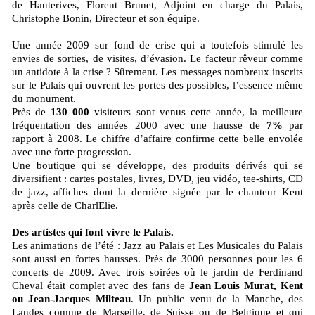
de Hauterives, Florent Brunet, Adjoint en charge du Palais,
Christophe Bonin, Directeur et son équipe.
Une année 2009 sur fond de crise qui a toutefois stimulé les
envies de sorties, de visites, d’évasion. Le facteur rêveur comme
un antidote à la crise ? Sûrement. Les messages nombreux inscrits
sur le Palais qui ouvrent les portes des possibles, l’essence même
du monument.
Près de
130 000
visiteurs sont venus cette année, la meilleure
fréquentation des années 2000 avec une hausse de
7%
par
rapport à 2008. Le chiffre d’affaire confirme cette belle envolée
avec une forte progression.
Une boutique qui se développe, des produits dérivés qui se
diversifient : cartes postales, livres, DVD, jeu vidéo, tee-shirts, CD
de jazz, affiches dont la dernière signée par le chanteur Kent
après celle de CharlElie.
Des artistes qui font vivre le Palais.
Les animations de l’été : Jazz au Palais et Les Musicales du Palais
sont aussi en fortes hausses. Près de 3000 personnes pour les 6
concerts de 2009. Avec trois soirées où le jardin de Ferdinand
Cheval était complet avec des fans de
Jean Louis Murat, Kent
ou Jean-Jacques Milteau
. Un public venu de la Manche, des
Landes comme de Marseille, de Suisse ou de Belgique et qui