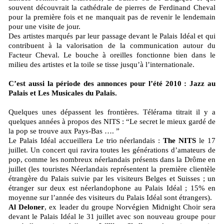
souvent découvrait la cathédrale de pierres de Ferdinand Cheval
pour la première fois et ne manquait pas de revenir le lendemain
pour une visite de jour.
Des artistes marqués par leur passage devant le Palais Idéal et qui
contribuent à la valorisation de la communication autour du
Facteur Cheval. Le bouche à oreilles fonctionne bien dans le
milieu des artistes et la toile se tisse jusqu’à l’internationale.
C’est aussi la période des annonces pour l’été 2010 : Jazz au
Palais et Les Musicales du Palais.
Quelques unes dépassent les frontières. Télérama titrait il y a
quelques années à propos des NITS : “Le secret le mieux gardé de
la pop se trouve aux Pays-Bas …. ”
Le Palais Idéal accueillera Le trio néerlandais :
The NITS
le 17
juillet. Un concert qui ravira toutes les générations d’amateurs de
pop, comme les nombreux néerlandais présents dans la Drôme en
juillet (les touristes Néerlandais représentent la première clientèle
étrangère du Palais suivie par les visiteurs Belges et Suisses ; un
étranger sur deux est néerlandophone au Palais Idéal ; 15% en
moyenne sur l’année des visiteurs du Palais Idéal sont étrangers).
Al Deloner
, ex leader du groupe Norvégien Midnight Choir sera
devant le Palais Idéal le 31 juillet avec son nouveau groupe pour