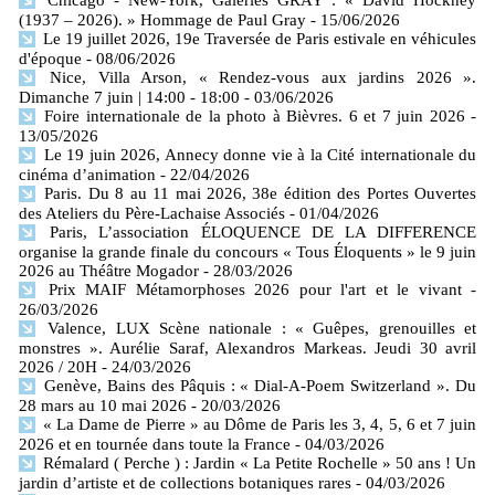
(1937 – 2026). » Hommage de Paul Gray
- 15/06/2026
Le 19 juillet 2026, 19e Traversée de Paris estivale en véhicules
d'époque
- 08/06/2026
Nice, Villa Arson, « Rendez-vous aux jardins 2026 ».
Dimanche 7 juin | 14:00 - 18:00
- 03/06/2026
Foire internationale de la photo à Bièvres. 6 et 7 juin 2026
-
13/05/2026
Le 19 juin 2026, Annecy donne vie à la Cité internationale du
cinéma d’animation
- 22/04/2026
Paris. Du 8 au 11 mai 2026, 38e édition des Portes Ouvertes
des Ateliers du Père-Lachaise Associés
- 01/04/2026
Paris, L’association ÉLOQUENCE DE LA DIFFERENCE
organise la grande finale du concours « Tous Éloquents » le 9 juin
2026 au Théâtre Mogador
- 28/03/2026
Prix MAIF Métamorphoses 2026 pour l'art et le vivant
-
26/03/2026
Valence, LUX Scène nationale : « Guêpes, grenouilles et
monstres ». Aurélie Saraf, Alexandros Markeas. Jeudi 30 avril
2026 / 20H
- 24/03/2026
Genève, Bains des Pâquis : « Dial-A-Poem Switzerland ». Du
28 mars au 10 mai 2026
- 20/03/2026
« La Dame de Pierre » au Dôme de Paris les 3, 4, 5, 6 et 7 juin
2026 et en tournée dans toute la France
- 04/03/2026
Rémalard ( Perche ) : Jardin « La Petite Rochelle » 50 ans ! Un
jardin d’artiste et de collections botaniques rares
- 04/03/2026