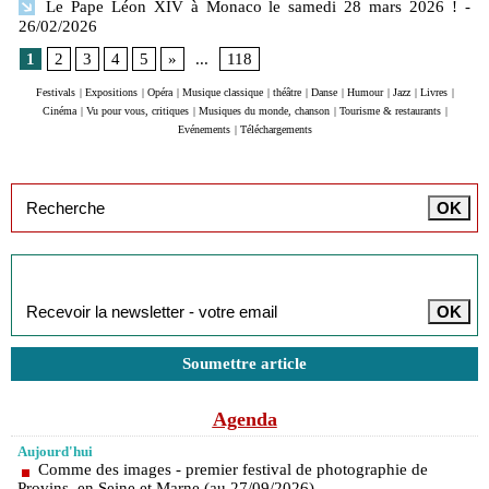
Le Pape Léon XIV à Monaco le samedi 28 mars 2026 !
-
26/02/2026
1
2
3
4
5
»
...
118
Festivals
|
Expositions
|
Opéra
|
Musique classique
|
théâtre
|
Danse
|
Humour
|
Jazz
|
Livres
|
Cinéma
|
Vu pour vous, critiques
|
Musiques du monde, chanson
|
Tourisme & restaurants
|
Evénements
|
Téléchargements
Inscription à la newsletter
Soumettre article
Agenda
Aujourd'hui
Comme des images - premier festival de photographie de
Provins, en Seine et Marne (au 27/09/2026)