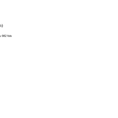
n)
u 982 fois