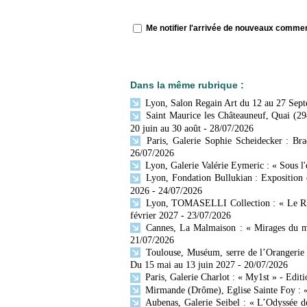
Me notifier l'arrivée de nouveaux comme
Dans la même rubrique :
Lyon, Salon Regain Art du 12 au 27 Sep
Saint Maurice les Châteauneuf, Quai (29
20 juin au 30 août
- 28/07/2026
Paris, Galerie Sophie Scheidecker : Br
26/07/2026
Lyon, Galerie Valérie Eymeric : « Sous l
Lyon, Fondation Bullukian : Exposition 
2026
- 24/07/2026
Lyon, TOMASELLI Collection : « Le Rhône
février 2027
- 23/07/2026
Cannes, La Malmaison : « Mirages du mo
21/07/2026
Toulouse, Muséum, serre de l’Orangerie 
Du 15 mai au 13 juin 2027
- 20/07/2026
Paris, Galerie Charlot : « My1st » - Editi
Mirmande (Drôme), Eglise Sainte Foy : « 
Aubenas, Galerie Seibel : « L’Odyssée d