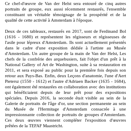
Ce chef-d'œuvre de Van der Helst sera entouré de cinq autres
portraits de groupe, eux aussi récemment restaurés, l'ensemble
constituant un véritable témoignage de la prospérité et de la
qualité de cette activité à Amsterdam à l'époque.
Deux de ces tableaux, restaurés en 2017, sont de Ferdinand Bol
(1616 - 1680) et représentent les régisseurs et régisseuses de
l'asile pour lépreux d'Amsterdam. Ils sont actuellement présentés
dans le cadre d'une exposition dédiée à l'artiste au Musée
d'Amsterdam. Un autre groupe de la main de Van der Helst, Les
chefs de la confrérie des arquebusiers, fait l'objet d'un prêt à la
National Gallery of Art de Washington, suite à sa restauration en
2011, et sera exposé au public pour la première fois depuis son
retour aux Pays-Bas. Enfin, deux Leçons d'anatomie, l'une d'Aert
Pietersz (1550 - 1612) et l'autre d'Adriaen Backer (1635 - 1684),
ont également été restaurées en collaboration avec des institutions
qui bénéficiaient depuis de leur prêt pour des expositions
spéciales. Depuis 2016, la seconde était visible au sein de la
Galerie de portraits de l'âge d'or, une section permanente au sein
du Musée de l'Hermitage d'Amsterdam consacrée à une
impressionnante collection de portraits de groupes d'Amsterdam.
Ces deux œuvres viennent compléter l'exposition d'œuvres
prêtées de la TEFAF Maastricht.