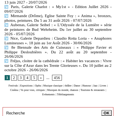
13 juin 2027
- 20/07/2026
Paris, Galerie Charlot : « My1st » - Edition Juillet 2026
-
09/07/2026
Mirmande (Drôme), Eglise Sainte Foy : « Anima », bronzes,
photos, peintures. Du 5 au 31 août 2026
- 07/07/2026
Aubenas, Galerie Seibel : « L’Odyssée de la Lumière » série
de peintures de Bud Wehrheim. Du 1er juillet au 30 septembre
2026
- 05/07/2026
Nice, Galerie Depardieu : Claudio Rotta Loria - « Anaphores
Lumineuses ». 18 juin au 1er Août 2026
- 30/06/2026
8e Biennale des Arts de Cuiseaux : « Philippe Favier et
Philippe Desloubières ». Du 22 août au 20 septembre
-
26/06/2026
Fréjus, cloitre de la cathédrale : « Habiter les vacances : Vivre
sur la Côte d'Azur dans les Trente Glorieuses ». Du 10 juillet au 2
octobre 2026
- 26/06/2026
1
2
3
4
5
»
...
456
Festivals
|
Expositions
|
Opéra
|
Musique classique
|
théâtre
|
Danse
|
Humour
|
Jazz
|
Livres
|
Cinéma
|
Vu pour vous, critiques
|
Musiques du monde, chanson
|
Tourisme & restaurants
|
Evénements
|
Téléchargements