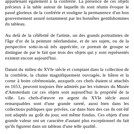
appartenant également à la confrérie. La présence de ces objets
précieux à la table autour de laquelle ils sont réunis évoque le
passé glorieux de la confrérie et souligne la permanence d'un bon
gouvernement assuré notamment par les honnêtes gentilshommes
du tableau.
Au delà de la célébrité de l'artiste, un des grands portraitistes de
l'âge d'or de la peinture néerlandaise, et de ses sujets, ou de la
perspective sotto-in-sù très appréciée, ce portrait de groupe se
distingue de par le fait que trois des objets qui y sont représentés
existent encore aujourd'hui.
Datant du milieu du XVIe siècle et comptant dans la collection de
la confrérie, la chaine magnifiquement ouvragée, le bâton et la
corne à boire cérémoniale, auxquels ces chefs étaient si attachés
en 1653, peuvent toujours être admirés par les visiteurs du Musée
d'Amsterdam car ces objets sont aujourd'hui la propriété de la
ville. Les chefs-d'œuvre en argent du XVIe siècle aussi
remarquables sont d'une grande rareté, aussi bien dans les
collections publiques que privées, car dans bien des cas ils ont été
soit adaptés au goût du jour, soit même fondus. Ces objets d'une
grande valeur ont un caractère d'autant plus exceptionnel du fait
qu'ils figurent dans un tableau d'une telle qualité.