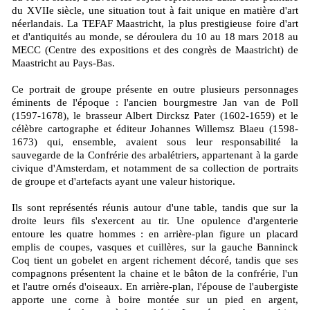
du XVIIe siècle, une situation tout à fait unique en matière d'art
néerlandais. La TEFAF Maastricht, la plus prestigieuse foire d'art
et d'antiquités au monde, se déroulera du 10 au 18 mars 2018 au
MECC (Centre des expositions et des congrès de Maastricht) de
Maastricht au Pays-Bas.
Ce portrait de groupe présente en outre plusieurs personnages
éminents de l'époque : l'ancien bourgmestre Jan van de Poll
(1597-1678), le brasseur Albert Dircksz Pater (1602-1659) et le
célèbre cartographe et éditeur Johannes Willemsz Blaeu (1598-
1673) qui, ensemble, avaient sous leur responsabilité la
sauvegarde de la Confrérie des arbalétriers, appartenant à la garde
civique d'Amsterdam, et notamment de sa collection de portraits
de groupe et d'artefacts ayant une valeur historique.
Ils sont représentés réunis autour d'une table, tandis que sur la
droite leurs fils s'exercent au tir. Une opulence d'argenterie
entoure les quatre hommes : en arrière-plan figure un placard
emplis de coupes, vasques et cuillères, sur la gauche Banninck
Coq tient un gobelet en argent richement décoré, tandis que ses
compagnons présentent la chaine et le bâton de la confrérie, l'un
et l'autre ornés d'oiseaux. En arrière-plan, l'épouse de l'aubergiste
apporte une corne à boire montée sur un pied en argent,