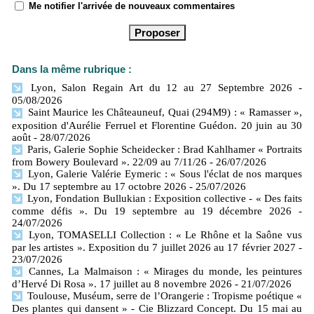
Me notifier l'arrivée de nouveaux commentaires
Dans la même rubrique :
Lyon, Salon Regain Art du 12 au 27 Septembre 2026
-
05/08/2026
Saint Maurice les Châteauneuf, Quai (294M9) : « Ramasser »,
exposition d'Aurélie Ferruel et Florentine Guédon. 20 juin au 30
août
- 28/07/2026
Paris, Galerie Sophie Scheidecker : Brad Kahlhamer « Portraits
from Bowery Boulevard ». 22/09 au 7/11/26
- 26/07/2026
Lyon, Galerie Valérie Eymeric : « Sous l'éclat de nos marques
». Du 17 septembre au 17 octobre 2026
- 25/07/2026
Lyon, Fondation Bullukian : Exposition collective - « Des faits
comme défis ». Du 19 septembre au 19 décembre 2026
-
24/07/2026
Lyon, TOMASELLI Collection : « Le Rhône et la Saône vus
par les artistes ». Exposition du 7 juillet 2026 au 17 février 2027
-
23/07/2026
Cannes, La Malmaison : « Mirages du monde, les peintures
d’Hervé Di Rosa ». 17 juillet au 8 novembre 2026
- 21/07/2026
Toulouse, Muséum, serre de l’Orangerie : Tropisme poétique «
Des plantes qui dansent » - Cie Blizzard Concept. Du 15 mai au