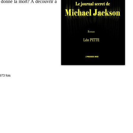
t donné la mort? A découvrir à
973 fois