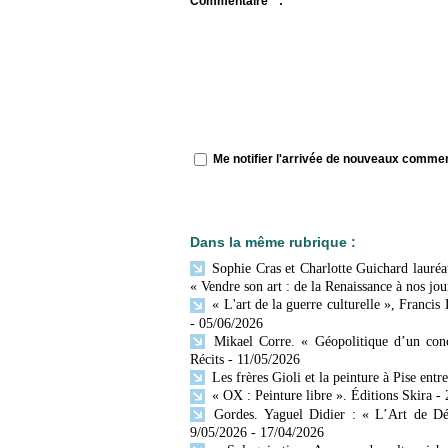
Commentaire * :
Me notifier l'arrivée de nouveaux comme
Dans la même rubrique :
Sophie Cras et Charlotte Guichard lauréat
« Vendre son art : de la Renaissance à nos jou
« L'art de la guerre culturelle », Francis
- 05/06/2026
Mikael Corre. « Géopolitique d’un conc
Récits
- 11/05/2026
Les frères Gioli et la peinture à Pise entr
« OX : Peinture libre ». Éditions Skira
-
Gordes. Yaguel Didier : « L’Art de Décr
9/05/2026
- 17/04/2026