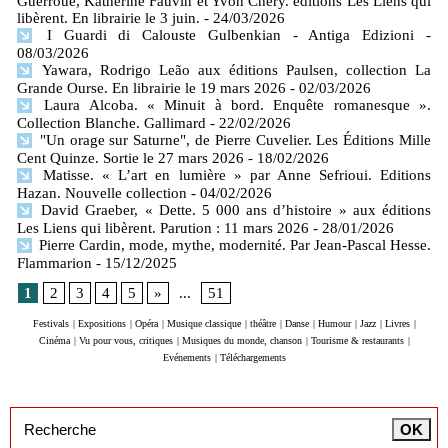
Guerroué, Katherine Fauvin et Yvon Chéry. éditions Les Liens qui
libèrent. En librairie le 3 juin.
- 24/03/2026
I Guardi di Calouste Gulbenkian - Antiga Edizioni
-
08/03/2026
Yawara, Rodrigo Leão aux éditions Paulsen, collection La
Grande Ourse. En librairie le 19 mars 2026
- 02/03/2026
Laura Alcoba. « Minuit à bord. Enquête romanesque ».
Collection Blanche. Gallimard
- 22/02/2026
"Un orage sur Saturne", de Pierre Cuvelier. Les Éditions Mille
Cent Quinze. Sortie le 27 mars 2026
- 18/02/2026
Matisse. « L’art en lumière » par Anne Sefrioui. Editions
Hazan. Nouvelle collection
- 04/02/2026
David Graeber, « Dette. 5 000 ans d’histoire » aux éditions
Les Liens qui libèrent. Parution : 11 mars 2026
- 28/01/2026
Pierre Cardin, mode, mythe, modernité. Par Jean-Pascal Hesse.
Flammarion
- 15/12/2025
1
2
3
4
5
»
...
51
Festivals
|
Expositions
|
Opéra
|
Musique classique
|
théâtre
|
Danse
|
Humour
|
Jazz
|
Livres
|
Cinéma
|
Vu pour vous, critiques
|
Musiques du monde, chanson
|
Tourisme & restaurants
|
Evénements
|
Téléchargements