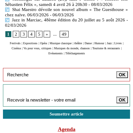
Sébastien Félix », samedi 4 avril 26 à 20h30
- 08/03/2026
Shai Maestro dévoile son nouvel album « The Guesthouse »
chez naïve. 06/03/2026
- 06/03/2026
Jazz in Marciac, 48ème édition du 20 juillet au 5 août 2026
-
02/03/2026
1
2
3
4
5
»
...
49
Festivals
|
Expositions
|
Opéra
|
Musique classique
|
théâtre
|
Danse
|
Humour
|
Jazz
|
Livres
|
Cinéma
|
Vu pour vous, critiques
|
Musiques du monde, chanson
|
Tourisme & restaurants
|
Evénements
|
Téléchargements
Inscription à la newsletter
Soumettre article
Agenda