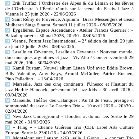
Erik Truffaz, l’Orchestre des Alpes & du Léman et les élèves
de l’Orchestre à l’École réunis sur la scène du Festival Jazz à
Vienne le 25 juin 2026
- 22/06/2026
Saint Rémy de Provence, Alpilium : Brass Messengers et Gead
Mulheran Sings Sinatra. Samedi 11 juillet 2026
- 08/05/2026
Eygalières, Espace Ascendance - Atelier Francis Guerrier : «
Belzaii quartet ». 30 mai 2026, 20h30
- 08/05/2026
Vienne, Forum Jazz International – 2° édition du lundi 29 juin
au jeudi 2 juillet 2026
- 08/05/2026
Lasalle en Cévennes, Lasalle en Cévennes : Nouveau monde,
duo musiques argentines et jazz - Viv'Alto / Concert vendredi 29
mai 2026, 19h
- 30/04/2026
Kamil Rustam. Nouvel album Listen Up! avec Eddie Brown,
Billy Valentine, Amy Keys, Arnold McCuller, Patrice Rushen,
Pino Palladino...
- 13/04/2026
Marseille, Jazz des cinq continents, l'Unesco et l'Institut du
jazz Herbie Hancock, présentent Ici jazz kids - 30 avril 2026
-
09/04/2026
Marseille, Théâtre des Calanques : Au fil de l’eau, prestige et
somptuosité du jazz « Le Cascino Trio ». 10 avril 2026 – 20h30
-
02/04/2026
New Jazz Underground « Hoodies ». donna lee. Sortie le 29
mai 2026
- 31/03/2026
« Fling » - Etienne Guéreau Trio (CD). Label Arts Culture
Europe. Sortie le 23/01/26
- 24/03/2026
Montségur sur Lauzon (26), salle J Giono : « concert Trio