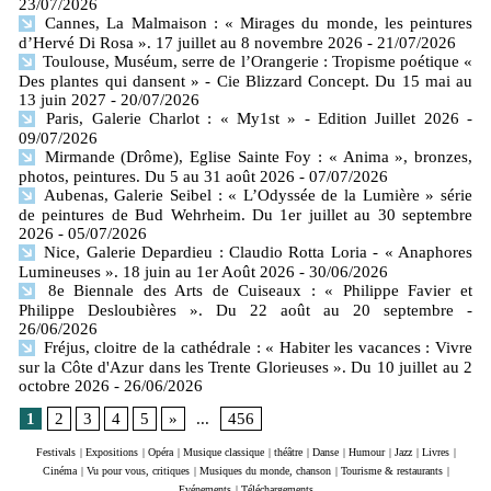
23/07/2026
Cannes, La Malmaison : « Mirages du monde, les peintures
d’Hervé Di Rosa ». 17 juillet au 8 novembre 2026
- 21/07/2026
Toulouse, Muséum, serre de l’Orangerie : Tropisme poétique «
Des plantes qui dansent » - Cie Blizzard Concept. Du 15 mai au
13 juin 2027
- 20/07/2026
Paris, Galerie Charlot : « My1st » - Edition Juillet 2026
-
09/07/2026
Mirmande (Drôme), Eglise Sainte Foy : « Anima », bronzes,
photos, peintures. Du 5 au 31 août 2026
- 07/07/2026
Aubenas, Galerie Seibel : « L’Odyssée de la Lumière » série
de peintures de Bud Wehrheim. Du 1er juillet au 30 septembre
2026
- 05/07/2026
Nice, Galerie Depardieu : Claudio Rotta Loria - « Anaphores
Lumineuses ». 18 juin au 1er Août 2026
- 30/06/2026
8e Biennale des Arts de Cuiseaux : « Philippe Favier et
Philippe Desloubières ». Du 22 août au 20 septembre
-
26/06/2026
Fréjus, cloitre de la cathédrale : « Habiter les vacances : Vivre
sur la Côte d'Azur dans les Trente Glorieuses ». Du 10 juillet au 2
octobre 2026
- 26/06/2026
1
2
3
4
5
»
...
456
Festivals
|
Expositions
|
Opéra
|
Musique classique
|
théâtre
|
Danse
|
Humour
|
Jazz
|
Livres
|
Cinéma
|
Vu pour vous, critiques
|
Musiques du monde, chanson
|
Tourisme & restaurants
|
Evénements
|
Téléchargements