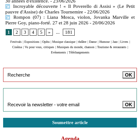
30 années d'existence.
- 23/06/2026
Incroyable découverte ! « Il Poverello di Assisi » (Le Petit
pauvre d'Assise) de Charles Tournemire
- 22/06/2026
Rompon (07) : Liana Mosca, violon, Jovanka Marville et
Pierre Goy, piano-forté. 27 et 28 juin 2026
- 20/06/2026
1
2
3
4
5
»
...
181
Festivals
|
Expositions
|
Opéra
|
Musique classique
|
théâtre
|
Danse
|
Humour
|
Jazz
|
Livres
|
Cinéma
|
Vu pour vous, critiques
|
Musiques du monde, chanson
|
Tourisme & restaurants
|
Evénements
|
Téléchargements
Inscription à la newsletter
Soumettre article
Agenda