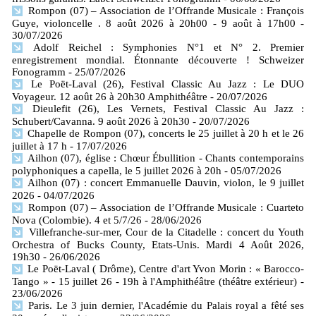
Rompon (07) – Association de l’Offrande Musicale : François
Guye, violoncelle . 8 août 2026 à 20h00 - 9 août à 17h00
-
30/07/2026
Adolf Reichel : Symphonies N°1 et N° 2. Premier
enregistrement mondial. Étonnante découverte ! Schweizer
Fonogramm
- 25/07/2026
Le Poët-Laval (26), Festival Classic Au Jazz : Le DUO
Voyageur. 12 août 26 à 20h30 Amphithéâtre
- 20/07/2026
Dieulefit (26), Les Vernets, Festival Classic Au Jazz :
Schubert/Cavanna. 9 août 2026 à 20h30
- 20/07/2026
Chapelle de Rompon (07), concerts le 25 juillet à 20 h et le 26
juillet à 17 h
- 17/07/2026
Ailhon (07), église : Chœur Ébullition - Chants contemporains
polyphoniques a capella, le 5 juillet 2026 à 20h
- 05/07/2026
Ailhon (07) : concert Emmanuelle Dauvin, violon, le 9 juillet
2026
- 04/07/2026
Rompon (07) – Association de l’Offrande Musicale : Cuarteto
Nova (Colombie). 4 et 5/7/26
- 28/06/2026
Villefranche-sur-mer, Cour de la Citadelle : concert du Youth
Orchestra of Bucks County, Etats-Unis. Mardi 4 Août 2026,
19h30
- 26/06/2026
Le Poët-Laval ( Drôme), Centre d'art Yvon Morin : « Barocco-
Tango » - 15 juillet 26 - 19h à l'Amphithéâtre (théâtre extérieur)
-
23/06/2026
Paris. Le 3 juin dernier, l'Académie du Palais royal a fêté ses