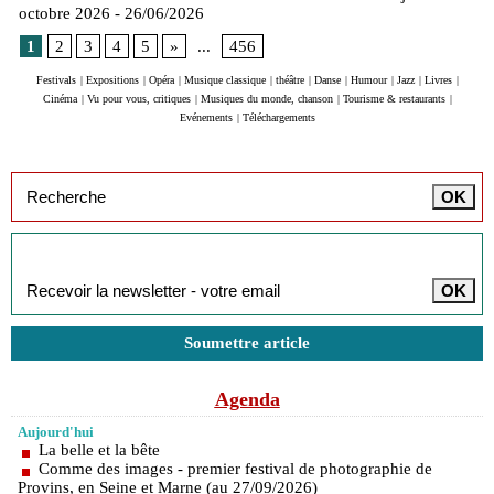
octobre 2026
- 26/06/2026
1
2
3
4
5
»
...
456
Festivals
|
Expositions
|
Opéra
|
Musique classique
|
théâtre
|
Danse
|
Humour
|
Jazz
|
Livres
|
Cinéma
|
Vu pour vous, critiques
|
Musiques du monde, chanson
|
Tourisme & restaurants
|
Evénements
|
Téléchargements
Inscription à la newsletter
Soumettre article
Agenda
Aujourd'hui
La belle et la bête
Comme des images - premier festival de photographie de
Provins, en Seine et Marne (au 27/09/2026)