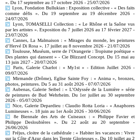
». Du 17 septembre au 17 octobre 2026
- 25/07/2026
Lyon, Fondation Bullukian : Exposition collective - « Des faits
comme défis ». Du 19 septembre au 19 décembre 2026
-
24/07/2026
Lyon, TOMASELLI Collection : « Le Rhône et la Saône vus
par les artistes ». Exposition du 7 juillet 2026 au 17 février 2027
-
23/07/2026
Cannes, La Malmaison : « Mirages du monde, les peintures
d’Hervé Di Rosa ». 17 juillet au 8 novembre 2026
- 21/07/2026
Toulouse, Muséum, serre de l’Orangerie : Tropisme poétique «
Des plantes qui dansent » - Cie Blizzard Concept. Du 15 mai au
13 juin 2027
- 20/07/2026
Paris, Galerie Charlot : « My1st » - Edition Juillet 2026
-
09/07/2026
Mirmande (Drôme), Eglise Sainte Foy : « Anima », bronzes,
photos, peintures. Du 5 au 31 août 2026
- 07/07/2026
Aubenas, Galerie Seibel : « L’Odyssée de la Lumière » série
de peintures de Bud Wehrheim. Du 1er juillet au 30 septembre
2026
- 05/07/2026
Nice, Galerie Depardieu : Claudio Rotta Loria - « Anaphores
Lumineuses ». 18 juin au 1er Août 2026
- 30/06/2026
8e Biennale des Arts de Cuiseaux : « Philippe Favier et
Philippe Desloubières ». Du 22 août au 20 septembre
-
26/06/2026
Fréjus, cloitre de la cathédrale : « Habiter les vacances : Vivre
sur la Côte d'Azur dans les Trente Glorieuses ». Du 10 juillet au 2