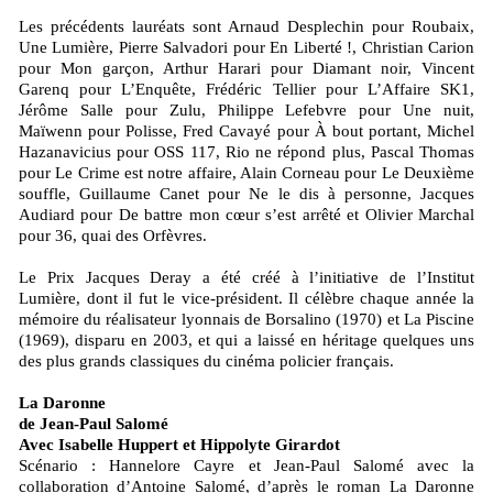
Les précédents lauréats sont Arnaud Desplechin pour Roubaix,
Une Lumière, Pierre Salvadori pour En Liberté !, Christian Carion
pour Mon garçon, Arthur Harari pour Diamant noir, Vincent
Garenq pour L’Enquête, Frédéric Tellier pour L’Affaire SK1,
Jérôme Salle pour Zulu, Philippe Lefebvre pour Une nuit,
Maïwenn pour Polisse, Fred Cavayé pour À bout portant, Michel
Hazanavicius pour OSS 117, Rio ne répond plus, Pascal Thomas
pour Le Crime est notre affaire, Alain Corneau pour Le Deuxième
souffle, Guillaume Canet pour Ne le dis à personne, Jacques
Audiard pour De battre mon cœur s’est arrêté et Olivier Marchal
pour 36, quai des Orfèvres.
Le Prix Jacques Deray a été créé à l’initiative de l’Institut
Lumière, dont il fut le vice-président. Il célèbre chaque année la
mémoire du réalisateur lyonnais de Borsalino (1970) et La Piscine
(1969), disparu en 2003, et qui a laissé en héritage quelques uns
des plus grands classiques du cinéma policier français.
La Daronne
de Jean-Paul Salomé
Avec Isabelle Huppert et Hippolyte Girardot
Scénario : Hannelore Cayre et Jean-Paul Salomé avec la
collaboration d’Antoine Salomé, d’après le roman La Daronne