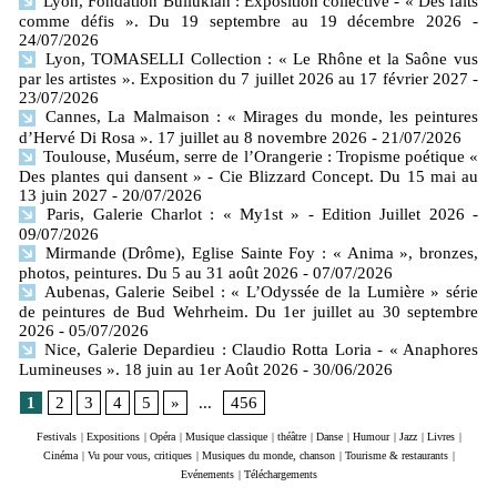
Lyon, Fondation Bullukian : Exposition collective - « Des faits
comme défis ». Du 19 septembre au 19 décembre 2026
-
24/07/2026
Lyon, TOMASELLI Collection : « Le Rhône et la Saône vus
par les artistes ». Exposition du 7 juillet 2026 au 17 février 2027
-
23/07/2026
Cannes, La Malmaison : « Mirages du monde, les peintures
d’Hervé Di Rosa ». 17 juillet au 8 novembre 2026
- 21/07/2026
Toulouse, Muséum, serre de l’Orangerie : Tropisme poétique «
Des plantes qui dansent » - Cie Blizzard Concept. Du 15 mai au
13 juin 2027
- 20/07/2026
Paris, Galerie Charlot : « My1st » - Edition Juillet 2026
-
09/07/2026
Mirmande (Drôme), Eglise Sainte Foy : « Anima », bronzes,
photos, peintures. Du 5 au 31 août 2026
- 07/07/2026
Aubenas, Galerie Seibel : « L’Odyssée de la Lumière » série
de peintures de Bud Wehrheim. Du 1er juillet au 30 septembre
2026
- 05/07/2026
Nice, Galerie Depardieu : Claudio Rotta Loria - « Anaphores
Lumineuses ». 18 juin au 1er Août 2026
- 30/06/2026
1
2
3
4
5
»
...
456
Festivals
|
Expositions
|
Opéra
|
Musique classique
|
théâtre
|
Danse
|
Humour
|
Jazz
|
Livres
|
Cinéma
|
Vu pour vous, critiques
|
Musiques du monde, chanson
|
Tourisme & restaurants
|
Evénements
|
Téléchargements