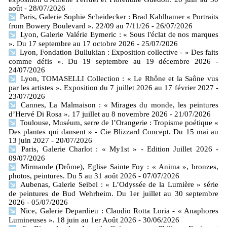
août
- 28/07/2026
Paris, Galerie Sophie Scheidecker : Brad Kahlhamer « Portraits
from Bowery Boulevard ». 22/09 au 7/11/26
- 26/07/2026
Lyon, Galerie Valérie Eymeric : « Sous l'éclat de nos marques
». Du 17 septembre au 17 octobre 2026
- 25/07/2026
Lyon, Fondation Bullukian : Exposition collective - « Des faits
comme défis ». Du 19 septembre au 19 décembre 2026
-
24/07/2026
Lyon, TOMASELLI Collection : « Le Rhône et la Saône vus
par les artistes ». Exposition du 7 juillet 2026 au 17 février 2027
-
23/07/2026
Cannes, La Malmaison : « Mirages du monde, les peintures
d’Hervé Di Rosa ». 17 juillet au 8 novembre 2026
- 21/07/2026
Toulouse, Muséum, serre de l’Orangerie : Tropisme poétique «
Des plantes qui dansent » - Cie Blizzard Concept. Du 15 mai au
13 juin 2027
- 20/07/2026
Paris, Galerie Charlot : « My1st » - Edition Juillet 2026
-
09/07/2026
Mirmande (Drôme), Eglise Sainte Foy : « Anima », bronzes,
photos, peintures. Du 5 au 31 août 2026
- 07/07/2026
Aubenas, Galerie Seibel : « L’Odyssée de la Lumière » série
de peintures de Bud Wehrheim. Du 1er juillet au 30 septembre
2026
- 05/07/2026
Nice, Galerie Depardieu : Claudio Rotta Loria - « Anaphores
Lumineuses ». 18 juin au 1er Août 2026
- 30/06/2026