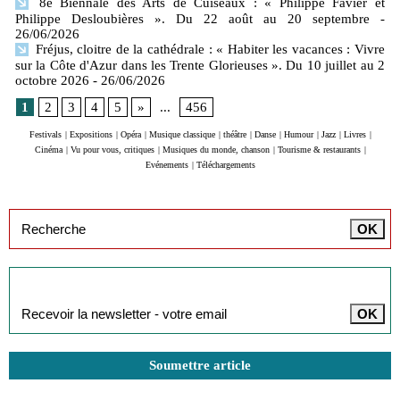
8e Biennale des Arts de Cuiseaux : « Philippe Favier et
Philippe Desloubières ». Du 22 août au 20 septembre
-
26/06/2026
Fréjus, cloitre de la cathédrale : « Habiter les vacances : Vivre
sur la Côte d'Azur dans les Trente Glorieuses ». Du 10 juillet au 2
octobre 2026
- 26/06/2026
1
2
3
4
5
»
...
456
Festivals
|
Expositions
|
Opéra
|
Musique classique
|
théâtre
|
Danse
|
Humour
|
Jazz
|
Livres
|
Cinéma
|
Vu pour vous, critiques
|
Musiques du monde, chanson
|
Tourisme & restaurants
|
Evénements
|
Téléchargements
Inscription à la newsletter
Soumettre article