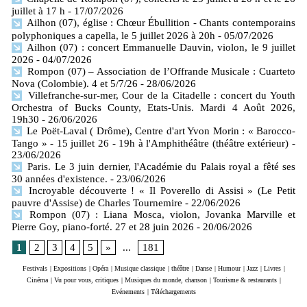
juillet à 17 h
- 17/07/2026
Ailhon (07), église : Chœur Ébullition - Chants contemporains
polyphoniques a capella, le 5 juillet 2026 à 20h
- 05/07/2026
Ailhon (07) : concert Emmanuelle Dauvin, violon, le 9 juillet
2026
- 04/07/2026
Rompon (07) – Association de l’Offrande Musicale : Cuarteto
Nova (Colombie). 4 et 5/7/26
- 28/06/2026
Villefranche-sur-mer, Cour de la Citadelle : concert du Youth
Orchestra of Bucks County, Etats-Unis. Mardi 4 Août 2026,
19h30
- 26/06/2026
Le Poët-Laval ( Drôme), Centre d'art Yvon Morin : « Barocco-
Tango » - 15 juillet 26 - 19h à l'Amphithéâtre (théâtre extérieur)
-
23/06/2026
Paris. Le 3 juin dernier, l'Académie du Palais royal a fêté ses
30 années d'existence.
- 23/06/2026
Incroyable découverte ! « Il Poverello di Assisi » (Le Petit
pauvre d'Assise) de Charles Tournemire
- 22/06/2026
Rompon (07) : Liana Mosca, violon, Jovanka Marville et
Pierre Goy, piano-forté. 27 et 28 juin 2026
- 20/06/2026
1
2
3
4
5
»
...
181
Festivals
|
Expositions
|
Opéra
|
Musique classique
|
théâtre
|
Danse
|
Humour
|
Jazz
|
Livres
|
Cinéma
|
Vu pour vous, critiques
|
Musiques du monde, chanson
|
Tourisme & restaurants
|
Evénements
|
Téléchargements