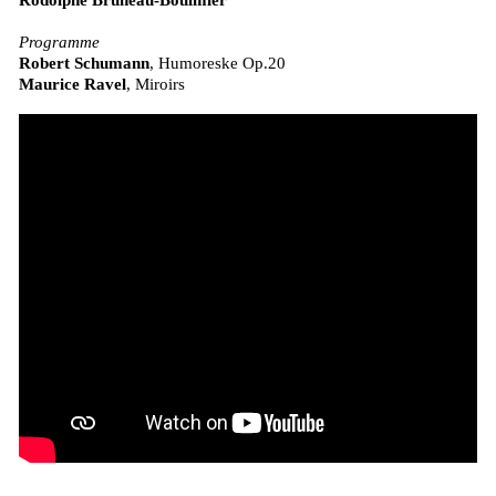
Programme
Robert Schumann
, Humoreske Op.20
Maurice Ravel
, Miroirs