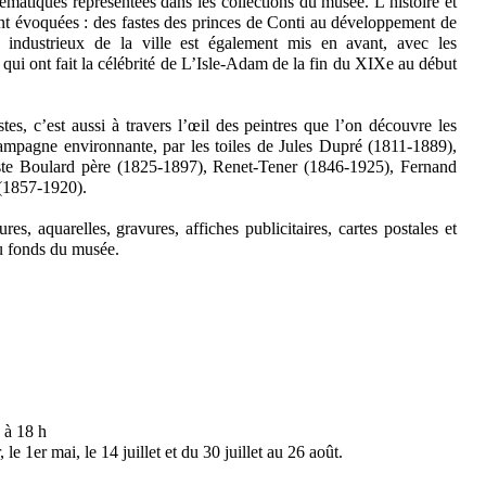
ématiques représentées dans les collections du musée. L’histoire et
nt évoquées : des fastes des princes de Conti au développement de
sé industrieux de la ville est également mis en avant, avec les
 qui ont fait la célébrité de L’Isle-Adam de la fin du XIXe au début
tes, c’est aussi à travers l’œil des peintres que l’on découvre les
ampagne environnante, par les toiles de Jules Dupré (1811-1889),
te Boulard père (1825-1897), Renet-Tener (1846-1925), Fernand
(1857-1920).
res, aquarelles, gravures, affiches publicitaires, cartes postales et
du fonds du musée.
 à 18 h
e 1er mai, le 14 juillet et du 30 juillet au 26 août.