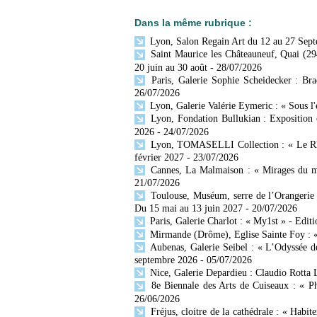
Dans la même rubrique :
Lyon, Salon Regain Art du 12 au 27 Sep
Saint Maurice les Châteauneuf, Quai (29
20 juin au 30 août
- 28/07/2026
Paris, Galerie Sophie Scheidecker : Br
26/07/2026
Lyon, Galerie Valérie Eymeric : « Sous l
Lyon, Fondation Bullukian : Exposition 
2026
- 24/07/2026
Lyon, TOMASELLI Collection : « Le Rhône
février 2027
- 23/07/2026
Cannes, La Malmaison : « Mirages du mo
21/07/2026
Toulouse, Muséum, serre de l’Orangerie 
Du 15 mai au 13 juin 2027
- 20/07/2026
Paris, Galerie Charlot : « My1st » - Editi
Mirmande (Drôme), Eglise Sainte Foy : « 
Aubenas, Galerie Seibel : « L’Odyssée d
septembre 2026
- 05/07/2026
Nice, Galerie Depardieu : Claudio Rotta 
8e Biennale des Arts de Cuiseaux : « Ph
26/06/2026
Fréjus, cloitre de la cathédrale : « Habit