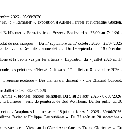
tembre 2026
- 05/08/2026
4M9) : « Ramasser », exposition d'Aurélie Ferruel et Florentine Guédon.
ad Kahlhamer « Portraits from Bowery Boulevard ». 22/09 au 7/11/26
-
'éclat de nos marques ». Du 17 septembre au 17 octobre 2026
- 25/07/2026
collective - « Des faits comme défis ». Du 19 septembre au 19 décembre
 et la Saône vus par les artistes ». Exposition du 7 juillet 2026 au 17
nde, les peintures d’Hervé Di Rosa ». 17 juillet au 8 novembre 2026
-
: Tropisme poétique « Des plantes qui dansent » - Cie Blizzard Concept.
on Juillet 2026
- 09/07/2026
Anima », bronzes, photos, peintures. Du 5 au 31 août 2026
- 07/07/2026
e la Lumière » série de peintures de Bud Wehrheim. Du 1er juillet au 30
Loria - « Anaphores Lumineuses ». 18 juin au 1er Août 2026
- 30/06/2026
ilippe Favier et Philippe Desloubières ». Du 22 août au 20 septembre
-
er les vacances : Vivre sur la Côte d'Azur dans les Trente Glorieuses ». Du