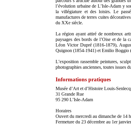
parcours s’articule autour des grandes th
l’évolution urbaine de L’Isle-Adam y so
la villégiature et des loisirs. Le pas
manufactures de terres cuites décoratives
du XXe siècle.
La région ayant attiré de nombreux artis
paysages des bords de l’Oise et de la c
Léon Victor Dupré (1816-1879), Augus
Quignon (1854-1941) et Emilio Boggio 
L’exposition rassemble peintures, sculptu
photographies anciennes, toutes issues 
Informations pratiques
Musée d’Art et d’Histoire Louis-Senlecq
31 Grande Rue
95 290 L’Isle-Adam
Horaires
Ouvert du mercredi au dimanche de 14 h
Fermeture du 23 décembre au 1er janvier, l