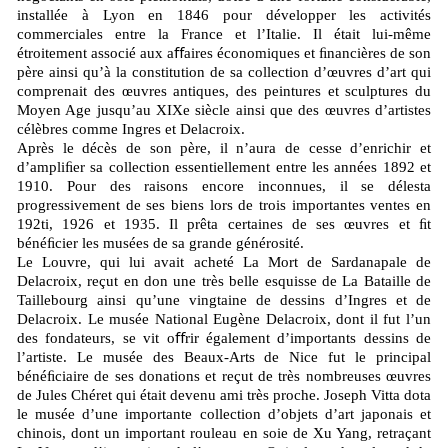
installée à Lyon en 1846 pour développer les activités
commerciales entre la France et l’Italie. Il était lui-même
étroitement associé aux aﬀaires économiques et ﬁnancières de son
père ainsi qu’à la constitution de sa collection d’œuvres d’art qui
comprenait des œuvres antiques, des peintures et sculptures du
Moyen Age jusqu’au XIXe siècle ainsi que des œuvres d’artistes
célèbres comme Ingres et Delacroix.
Après le décès de son père, il n’aura de cesse d’enrichir et
d’ampliﬁer sa collection essentiellement entre les années 1892 et
1910. Pour des raisons encore inconnues, il se délesta
progressivement de ses biens lors de trois importantes ventes en
192ti, 1926 et 1935. Il prêta certaines de ses œuvres et ﬁt
bénéﬁcier les musées de sa grande générosité.
Le Louvre, qui lui avait acheté La Mort de Sardanapale de
Delacroix, reçut en don une très belle esquisse de La Bataille de
Taillebourg ainsi qu’une vingtaine de dessins d’Ingres et de
Delacroix. Le musée National Eugène Delacroix, dont il fut l’un
des fondateurs, se vit oﬀrir également d’importants dessins de
l’artiste. Le musée des Beaux-Arts de Nice fut le principal
bénéﬁciaire de ses donations et reçut de très nombreuses œuvres
de Jules Chéret qui était devenu ami très proche. Joseph Vitta dota
le musée d’une importante collection d’objets d’art japonais et
chinois, dont un important rouleau en soie de Xu Yang, retraçant