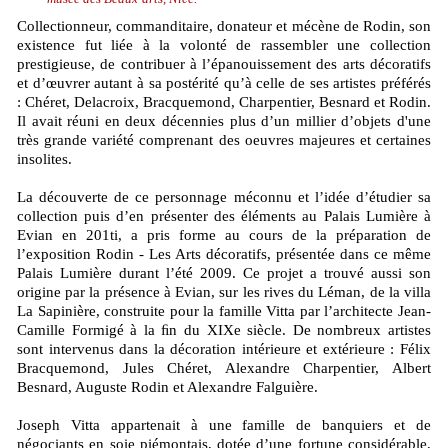
Collectionneur, commanditaire, donateur et mécène de Rodin, son
existence fut liée à la volonté de rassembler une collection
prestigieuse, de contribuer à l’épanouissement des arts décoratifs
et d’œuvrer autant à sa postérité qu’à celle de ses artistes préférés
: Chéret, Delacroix, Bracquemond, Charpentier, Besnard et Rodin.
Il avait réuni en deux décennies plus d’un millier d’objets d'une
très grande variété comprenant des oeuvres majeures et certaines
insolites.
La découverte de ce personnage méconnu et l’idée d’étudier sa
collection puis d’en présenter des éléments au Palais Lumière à
Evian en 201ti, a pris forme au cours de la préparation de
l’exposition Rodin - Les Arts décoratifs, présentée dans ce même
Palais Lumière durant l’été 2009. Ce projet a trouvé aussi son
origine par la présence à Evian, sur les rives du Léman, de la villa
La Sapinière, construite pour la famille Vitta par l’architecte Jean-
Camille Formigé à la ﬁn du XIXe siècle. De nombreux artistes
sont intervenus dans la décoration intérieure et extérieure : Félix
Bracquemond, Jules Chéret, Alexandre Charpentier, Albert
Besnard, Auguste Rodin et Alexandre Falguière.
Joseph Vitta appartenait à une famille de banquiers et de
négociants en soie piémontais, dotée d’une fortune considérable,