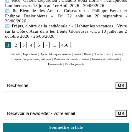
Nice, Galerie Depardieu : Claudio Rotta Loria - « Anaphores
Lumineuses ». 18 juin au 1er Août 2026
- 30/06/2026
8e Biennale des Arts de Cuiseaux : « Philippe Favier et
Philippe Desloubières ». Du 22 août au 20 septembre
-
26/06/2026
Fréjus, cloitre de la cathédrale : « Habiter les vacances : Vivre
sur la Côte d'Azur dans les Trente Glorieuses ». Du 10 juillet au 2
octobre 2026
- 26/06/2026
1
2
3
4
5
»
...
456
Festivals
|
Expositions
|
Opéra
|
Musique classique
|
théâtre
|
Danse
|
Humour
|
Jazz
|
Livres
|
Cinéma
|
Vu pour vous, critiques
|
Musiques du monde, chanson
|
Tourisme & restaurants
|
Evénements
|
Téléchargements
Inscription à la newsletter
Soumettre article