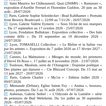
Saint Maurice les Châteauneuf, Quai (294M9) : « Ramasser »,
exposition d'Aurélie Ferruel et Florentine Guédon. 20 juin au 30
août
- 28/07/2026
Paris, Galerie Sophie Scheidecker : Brad Kahlhamer « Portraits
from Bowery Boulevard ». 22/09 au 7/11/26
- 26/07/2026
Lyon, Galerie Valérie Eymeric : « Sous l'éclat de nos marques
». Du 17 septembre au 17 octobre 2026
- 25/07/2026
Lyon, Fondation Bullukian : Exposition collective - « Des faits
comme défis ». Du 19 septembre au 19 décembre 2026
-
24/07/2026
Lyon, TOMASELLI Collection : « Le Rhône et la Saône vus
par les artistes ». Exposition du 7 juillet 2026 au 17 février 2027
-
23/07/2026
Cannes, La Malmaison : « Mirages du monde, les peintures
d’Hervé Di Rosa ». 17 juillet au 8 novembre 2026
- 21/07/2026
Toulouse, Muséum, serre de l’Orangerie : Tropisme poétique «
Des plantes qui dansent » - Cie Blizzard Concept. Du 15 mai au
13 juin 2027
- 20/07/2026
Paris, Galerie Charlot : « My1st » - Edition Juillet 2026
-
09/07/2026
Mirmande (Drôme), Eglise Sainte Foy : « Anima », bronzes,
photos, peintures. Du 5 au 31 août 2026
- 07/07/2026
Aubenas, Galerie Seibel : « L’Odyssée de la Lumière » série
de peintures de Bud Wehrheim. Du 1er juillet au 30 septembre
2026
- 05/07/2026