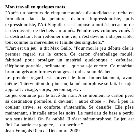
Mon travail en quelques mots...
"Après un parcours de cinquante années d'autodidacte et riche en
formation dans la peinture, d'abord impressionniste, puis
expressionniste, l'Art Singulier s'est imposé à moi à l'occasion de
la découverte de déchets cartonnés. Peindre ces volumes voués à
la destruction, leur redonner une vie, m'est devenu indispensable,
tout comme la merveilleuse famille des singuliers."
"L'art est un jeu" a dit Max Gallo. "Pour moi le jeu débute dès le
premier regard sur le carton. Ce carton d’emballage moulé,
fabriqué pour protéger un matériel quelconque : cafetière,
téléphone portable, ordinateur, …que sais-je encore. Ce matériau
brun ou gris aux formes étranges et qui sera un déchet.
Le premier regard est souvent le bon. Immédiatement, avant
même l’intervention du pinceau, la métamorphose se fait. Le sujet
apparaît : visage, corps, personnages…
Le jeu continue par le tracé du noir. A ce moment le carton perd
sa destination première, il devient « autre chose ». Peu à peu la
couleur arrive, se conforte, s’intensifie. Se densifie. Elle pèse
maintenant, s’installe entre les noirs. Le matériau de base a perdu
son sens initial. On l’a oublié. Il s’est métamorphosé. Le jeu est
fini. La partie est gagnée, …ou perdue."
Jean-François Rieux - Décembre 2009