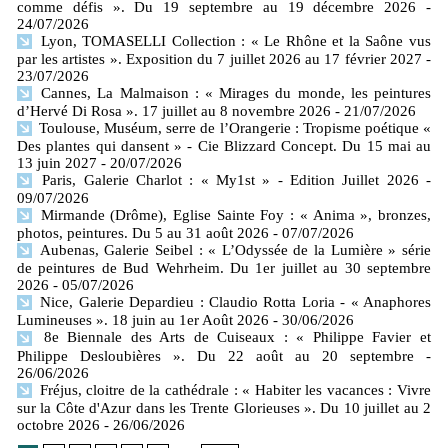
comme défis ». Du 19 septembre au 19 décembre 2026
-
24/07/2026
Lyon, TOMASELLI Collection : « Le Rhône et la Saône vus
par les artistes ». Exposition du 7 juillet 2026 au 17 février 2027
-
23/07/2026
Cannes, La Malmaison : « Mirages du monde, les peintures
d’Hervé Di Rosa ». 17 juillet au 8 novembre 2026
- 21/07/2026
Toulouse, Muséum, serre de l’Orangerie : Tropisme poétique «
Des plantes qui dansent » - Cie Blizzard Concept. Du 15 mai au
13 juin 2027
- 20/07/2026
Paris, Galerie Charlot : « My1st » - Edition Juillet 2026
-
09/07/2026
Mirmande (Drôme), Eglise Sainte Foy : « Anima », bronzes,
photos, peintures. Du 5 au 31 août 2026
- 07/07/2026
Aubenas, Galerie Seibel : « L’Odyssée de la Lumière » série
de peintures de Bud Wehrheim. Du 1er juillet au 30 septembre
2026
- 05/07/2026
Nice, Galerie Depardieu : Claudio Rotta Loria - « Anaphores
Lumineuses ». 18 juin au 1er Août 2026
- 30/06/2026
8e Biennale des Arts de Cuiseaux : « Philippe Favier et
Philippe Desloubières ». Du 22 août au 20 septembre
-
26/06/2026
Fréjus, cloitre de la cathédrale : « Habiter les vacances : Vivre
sur la Côte d'Azur dans les Trente Glorieuses ». Du 10 juillet au 2
octobre 2026
- 26/06/2026