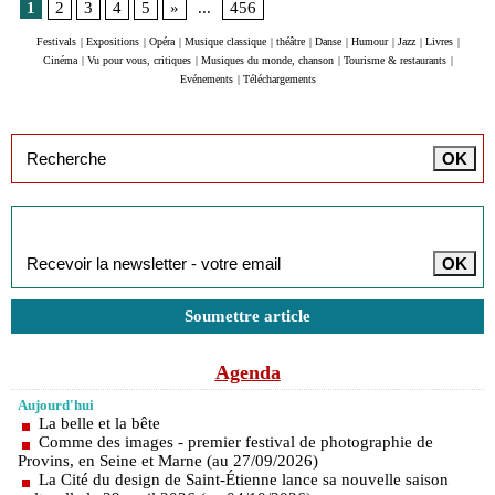
1
2
3
4
5
»
...
456
Festivals
|
Expositions
|
Opéra
|
Musique classique
|
théâtre
|
Danse
|
Humour
|
Jazz
|
Livres
|
Cinéma
|
Vu pour vous, critiques
|
Musiques du monde, chanson
|
Tourisme & restaurants
|
Evénements
|
Téléchargements
Inscription à la newsletter
Soumettre article
Agenda
Aujourd'hui
La belle et la bête
Comme des images - premier festival de photographie de
Provins, en Seine et Marne (au 27/09/2026)
La Cité du design de Saint-Étienne lance sa nouvelle saison