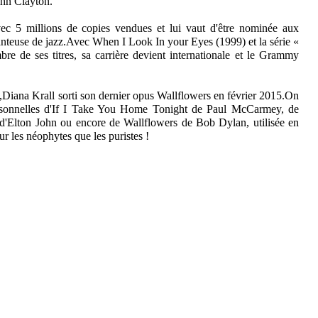
ohn Clayton.
ec 5 millions de copies vendues et lui vaut d'être nominée aux
teuse de jazz.Avec When I Look In your Eyes (1999) et la série «
e de ses titres, sa carrière devient internationale et le Grammy
,Diana Krall sorti son dernier opus Wallflowers en février 2015.On
 personnelles d'If I Take You Home Tonight de Paul McCarmey, de
Elton John ou encore de Wallflowers de Bob Dylan, utilisée en
ur les néophytes que les puristes !