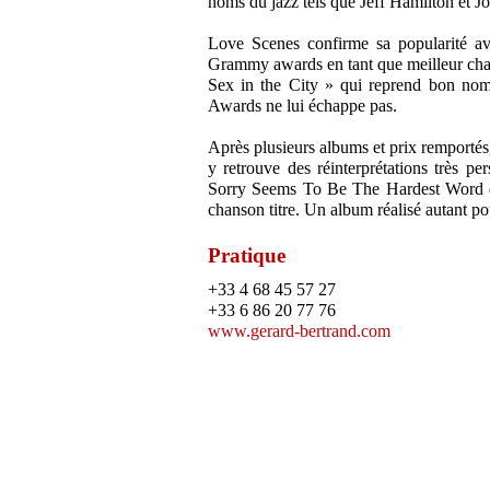
noms du jazz tels que Jeff Hamilton et J
Love Scenes confirme sa popularité av
Grammy awards en tant que meilleur chan
Sex in the City » qui reprend bon nombr
Awards ne lui échappe pas.
Après plusieurs albums et prix remportés
y retrouve des réinterprétations très
Sorry Seems To Be The Hardest Word d'
chanson titre. Un album réalisé autant po
Pratique
+33 4 68 45 57 27
+33 6 86 20 77 76
www.gerard-bertrand.com