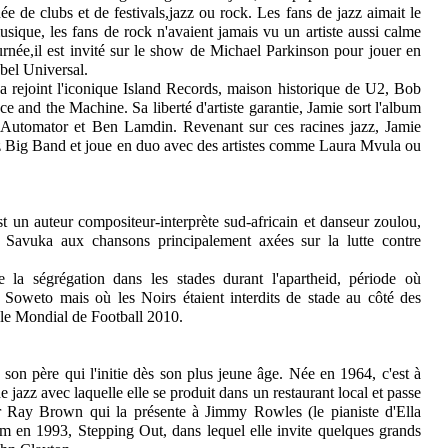
e de clubs et de festivals,jazz ou rock. Les fans de jazz aimait le
usique, les fans de rock n'avaient jamais vu un artiste aussi calme
urnée,il est invité sur le show de Michael Parkinson pour jouer en
abel Universal.
 rejoint l'iconique Island Records, maison historique de U2, Bob
 and the Machine. Sa liberté d'artiste garantie, Jamie sort l'album
tomator et Ben Lamdin. Revenant sur ces racines jazz, Jamie
z Big Band et joue en duo avec des artistes comme Laura Mvula ou
 un auteur­ compositeur-interprète sud-africain et danseur zoulou,
t Savuka aux chansons principalement axées sur la lutte contre
 la ségrégation dans les stades durant l'apartheid, période où
Soweto mais où les Noirs étaient interdits de stade au côté des
le Mondial de Football 2010.
son père qui l'initie dès son plus jeune âge. Née en 1964, c'est à
e jazz avec laquelle elle se produit dans un restaurant local et passe
r Ray Brown qui la présente à Jimmy Rowles (le pianiste d'Ella
bum en 1993, Stepping Out, dans lequel elle invite quelques grands