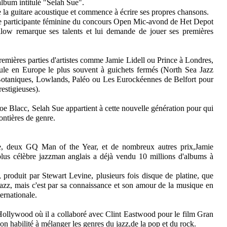
lbum intitulé "Selah Sue".
e la guitare acoustique et commence à écrire ses propres chansons.
ique participante féminine du concours Open Mic-avond de Het Depot
ilow remarque ses talents et lui demande de jouer ses premières
premières parties d'artistes comme Jamie Lidell ou Prince à Londres,
eule en Europe le plus souvent à guichets fermés (North Sea Jazz
 Botaniques, Lowlands, Paléo ou Les Eurockéennes de Belfort pour
estigieuses).
oe Blacc, Selah Sue appartient à cette nouvelle génération pour qui
ontières de genre.
 deux GQ Man of the Year, et de nombreux autres prix,Jamie
lus célèbre jazzman anglais a déjà vendu 10 millions d'albums à
roduit par Stewart Levine, plusieurs fois disque de platine, que
jazz, mais c'est par sa connaissance et son amour de la musique en
ternationale.
llywood où il a collaboré avec Clint Eastwood pour le film Gran
n habilité à mélanger les genres du jazz,de la pop et du rock.