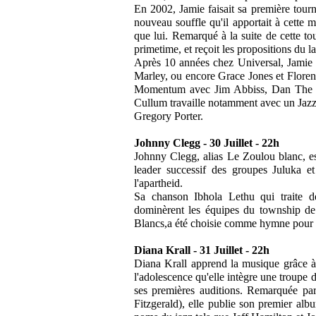
En 2002, Jamie faisait sa première tourné
nouveau souffle qu'il apportait à cette m
que lui. Remarqué à la suite de cette to
primetime, et reçoit les propositions du l
Après 10 années chez Universal, Jamie a
Marley, ou encore Grace Jones et Florence
Momentum avec Jim Abbiss, Dan The Au
Cullum travaille notamment avec un Jaz
Gregory Porter.
Johnny Clegg - 30 Juillet - 22h
Johnny Clegg, alias Le Zoulou blanc, est
leader successif des groupes Juluka e
l'apartheid.
Sa chanson Ibhola Lethu qui traite de
dominèrent les équipes du township de 
Blancs,a été choisie comme hymne pour 
Diana Krall - 31 Juillet - 22h
Diana Krall apprend la musique grâce à 
l'adolescence qu'elle intègre une troupe d
ses premières auditions. Remarquée pa
Fitzgerald), elle publie son premier al