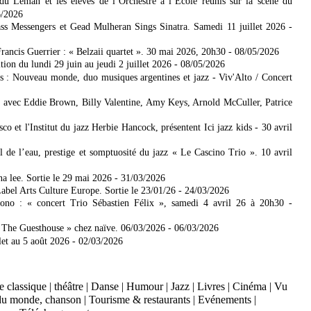
u Léman et les élèves de l’Orchestre à l’École réunis sur la scène du
6/2026
s Messengers et Gead Mulheran Sings Sinatra. Samedi 11 juillet 2026
-
rancis Guerrier : « Belzaii quartet ». 30 mai 2026, 20h30
- 08/05/2026
ion du lundi 29 juin au jeudi 2 juillet 2026
- 08/05/2026
s : Nouveau monde, duo musiques argentines et jazz - Viv'Alto / Concert
avec Eddie Brown, Billy Valentine, Amy Keys, Arnold McCuller, Patrice
co et l'Institut du jazz Herbie Hancock, présentent Ici jazz kids - 30 avril
 de l’eau, prestige et somptuosité du jazz « Le Cascino Trio ». 10 avril
 lee. Sortie le 29 mai 2026
- 31/03/2026
abel Arts Culture Europe. Sortie le 23/01/26
- 24/03/2026
ono : « concert Trio Sébastien Félix », samedi 4 avril 26 à 20h30
-
 The Guesthouse » chez naïve. 06/03/2026
- 06/03/2026
let au 5 août 2026
- 02/03/2026
 classique
|
théâtre
|
Danse
|
Humour
|
Jazz
|
Livres
|
Cinéma
|
Vu
du monde, chanson
|
Tourisme & restaurants
|
Evénements
|