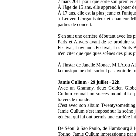
7 mars 2011 pour que sorte son premier a
À l'âge de 15 ans, elle apprend à jouer d
À 17 ans, elle est la plus jeune et l'un
à Leuven.L'organisateur et chanteur M
parties de concert.
S'en suit une carrière débutant avec les 
Paris et Anvers avant de se produire s
Festival, Lowlands Festival, Les Nuits
n'en citer que quelques scènes des plus pr
À l'instar de Janelle Monae, M.I.A.ou Al
la musique ne doit surtout pas avoir de fr
Jamie Cullum - 29 juillet - 22h
Avec un Grammy, deux Golden Globe,
Cullum connait un succès mondial.Le p
travers le monde.
C'est avec son album Twentysomething, p
Jamie Cullum s'est imposé sur la scène 
général qui lui ont permis une carrière in
De Séoul à Sao Paulo, de Hambourg à Ho
Torino, Jamie Cullum impressionne par so