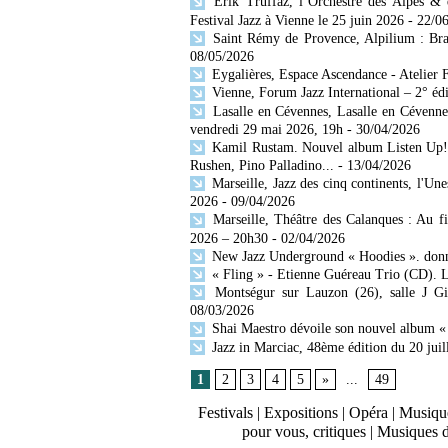
Erik Truffaz, l’Orchestre des Alpes & d
Festival Jazz à Vienne le 25 juin 2026
- 22/0
Saint Rémy de Provence, Alpilium : Bras
08/05/2026
Eygalières, Espace Ascendance - Atelier F
Vienne, Forum Jazz International – 2° édit
Lasalle en Cévennes, Lasalle en Cévenne
vendredi 29 mai 2026, 19h
- 30/04/2026
Kamil Rustam. Nouvel album Listen Up! 
Rushen, Pino Palladino...
- 13/04/2026
Marseille, Jazz des cinq continents, l'Unes
2026
- 09/04/2026
Marseille, Théâtre des Calanques : Au fil
2026 – 20h30
- 02/04/2026
New Jazz Underground « Hoodies ». donna
« Fling » - Etienne Guéreau Trio (CD). L
Montségur sur Lauzon (26), salle J Gi
08/03/2026
Shai Maestro dévoile son nouvel album «
Jazz in Marciac, 48ème édition du 20 juil
1
2
3
4
5
»
...
49
Festivals
|
Expositions
|
Opéra
|
Musique
pour vous, critiques
|
Musiques 