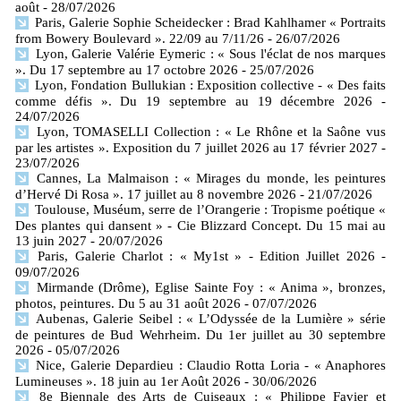
août
- 28/07/2026
Paris, Galerie Sophie Scheidecker : Brad Kahlhamer « Portraits
from Bowery Boulevard ». 22/09 au 7/11/26
- 26/07/2026
Lyon, Galerie Valérie Eymeric : « Sous l'éclat de nos marques
». Du 17 septembre au 17 octobre 2026
- 25/07/2026
Lyon, Fondation Bullukian : Exposition collective - « Des faits
comme défis ». Du 19 septembre au 19 décembre 2026
-
24/07/2026
Lyon, TOMASELLI Collection : « Le Rhône et la Saône vus
par les artistes ». Exposition du 7 juillet 2026 au 17 février 2027
-
23/07/2026
Cannes, La Malmaison : « Mirages du monde, les peintures
d’Hervé Di Rosa ». 17 juillet au 8 novembre 2026
- 21/07/2026
Toulouse, Muséum, serre de l’Orangerie : Tropisme poétique «
Des plantes qui dansent » - Cie Blizzard Concept. Du 15 mai au
13 juin 2027
- 20/07/2026
Paris, Galerie Charlot : « My1st » - Edition Juillet 2026
-
09/07/2026
Mirmande (Drôme), Eglise Sainte Foy : « Anima », bronzes,
photos, peintures. Du 5 au 31 août 2026
- 07/07/2026
Aubenas, Galerie Seibel : « L’Odyssée de la Lumière » série
de peintures de Bud Wehrheim. Du 1er juillet au 30 septembre
2026
- 05/07/2026
Nice, Galerie Depardieu : Claudio Rotta Loria - « Anaphores
Lumineuses ». 18 juin au 1er Août 2026
- 30/06/2026
8e Biennale des Arts de Cuiseaux : « Philippe Favier et