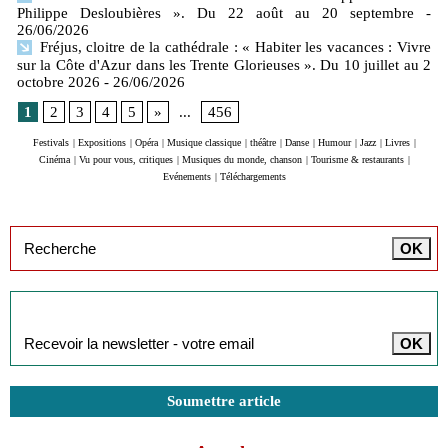
Philippe Desloubières ». Du 22 août au 20 septembre
-
26/06/2026
Fréjus, cloitre de la cathédrale : « Habiter les vacances : Vivre
sur la Côte d'Azur dans les Trente Glorieuses ». Du 10 juillet au 2
octobre 2026
- 26/06/2026
1
2
3
4
5
»
...
456
Festivals
|
Expositions
|
Opéra
|
Musique classique
|
théâtre
|
Danse
|
Humour
|
Jazz
|
Livres
|
Cinéma
|
Vu pour vous, critiques
|
Musiques du monde, chanson
|
Tourisme & restaurants
|
Evénements
|
Téléchargements
Inscription à la newsletter
Soumettre article