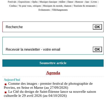
Festivals
|
Expositions
|
Opéra
|
Musique classique
|
théâtre
|
Danse
|
Humour
|
Jazz
|
Livres
|
Cinéma
|
Vu pour vous, critiques
|
Musiques du monde, chanson
|
Tourisme & restaurants
|
Evénements
|
Téléchargements
Inscription à la newsletter
Soumettre article
Agenda
Aujourd'hui
Comme des images - premier festival de photographie de
Provins, en Seine et Marne (au 27/09/2026)
La Cité du design de Saint-Étienne lance sa nouvelle saison
culturelle le 29 avril 2026 (au 04/10/2026)