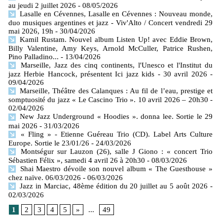
au jeudi 2 juillet 2026
- 08/05/2026
Lasalle en Cévennes, Lasalle en Cévennes : Nouveau monde,
duo musiques argentines et jazz - Viv'Alto / Concert vendredi 29
mai 2026, 19h
- 30/04/2026
Kamil Rustam. Nouvel album Listen Up! avec Eddie Brown,
Billy Valentine, Amy Keys, Arnold McCuller, Patrice Rushen,
Pino Palladino...
- 13/04/2026
Marseille, Jazz des cinq continents, l'Unesco et l'Institut du
jazz Herbie Hancock, présentent Ici jazz kids - 30 avril 2026
-
09/04/2026
Marseille, Théâtre des Calanques : Au fil de l’eau, prestige et
somptuosité du jazz « Le Cascino Trio ». 10 avril 2026 – 20h30
-
02/04/2026
New Jazz Underground « Hoodies ». donna lee. Sortie le 29
mai 2026
- 31/03/2026
« Fling » - Etienne Guéreau Trio (CD). Label Arts Culture
Europe. Sortie le 23/01/26
- 24/03/2026
Montségur sur Lauzon (26), salle J Giono : « concert Trio
Sébastien Félix », samedi 4 avril 26 à 20h30
- 08/03/2026
Shai Maestro dévoile son nouvel album « The Guesthouse »
chez naïve. 06/03/2026
- 06/03/2026
Jazz in Marciac, 48ème édition du 20 juillet au 5 août 2026
-
02/03/2026
1
2
3
4
5
»
...
49