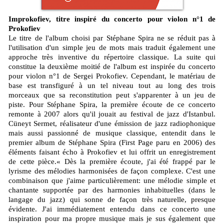
Improkofiev, titre inspiré du concerto pour violon n°1 de
Prokofiev
Le titre de l'album choisi par Stéphane Spira ne se réduit pas à
l'utilisation d'un simple jeu de mots mais traduit également une
approche très inventive du répertoire classique. La suite qui
constitue la deuxième moitié de l'album est inspirée du concerto
pour violon n°1 de Sergei Prokofiev. Cependant, le matériau de
base est transfiguré à un tel niveau tout au long des trois
morceaux que sa reconstitution peut s'apparenter à un jeu de
piste. Pour Stéphane Spira, la première écoute de ce concerto
remonte à 2007 alors qu'il jouait au festival de jazz d'Istanbul.
Cüneyt Sermet, réalisateur d'une émission de jazz radiophonique
mais aussi passionné de musique classique, entendit dans le
premier album de Stéphane Spira (First Page paru en 2006) des
éléments faisant écho à Prokofiev et lui offrit un enregistrement
de cette pièce.« Dès la première écoute, j'ai été frappé par le
lyrisme des mélodies harmonisées de façon complexe. C'est une
combinaison que j'aime particulièrement: une mélodie simple et
chantante supportée par des harmonies inhabituelles (dans le
langage du jazz) qui sonne de façon très naturelle, presque
évidente. J'ai immédiatement entendu dans ce concerto une
inspiration pour ma propre musique mais je sus également que