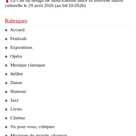
La Cité du design de Saint-Étienne lance sa nouvelle saison
culturelle le 29 avril 2026 (au 04/10/2026)
Rubriques
Accueil
Festivals
Expositions
Opéra
Musique classique
théâtre
Danse
Humour
Jazz
Livres
Cinéma
Vu pour vous, critiques
Musiques du monde, chanson