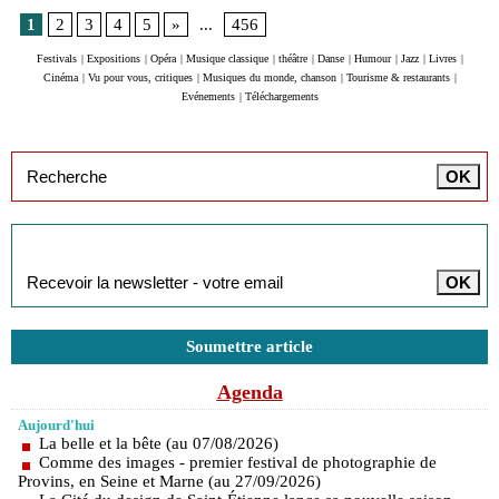
1
2
3
4
5
»
...
456
Festivals
|
Expositions
|
Opéra
|
Musique classique
|
théâtre
|
Danse
|
Humour
|
Jazz
|
Livres
|
Cinéma
|
Vu pour vous, critiques
|
Musiques du monde, chanson
|
Tourisme & restaurants
|
Evénements
|
Téléchargements
Inscription à la newsletter
Soumettre article
Agenda
Aujourd'hui
La belle et la bête (au 07/08/2026)
Comme des images - premier festival de photographie de
Provins, en Seine et Marne (au 27/09/2026)