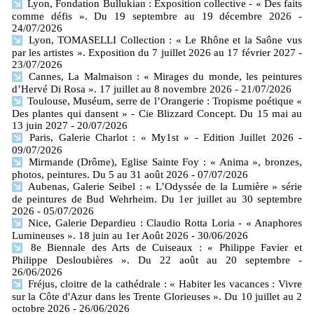
Lyon, Fondation Bullukian : Exposition collective - « Des faits
comme défis ». Du 19 septembre au 19 décembre 2026
-
24/07/2026
Lyon, TOMASELLI Collection : « Le Rhône et la Saône vus
par les artistes ». Exposition du 7 juillet 2026 au 17 février 2027
-
23/07/2026
Cannes, La Malmaison : « Mirages du monde, les peintures
d’Hervé Di Rosa ». 17 juillet au 8 novembre 2026
- 21/07/2026
Toulouse, Muséum, serre de l’Orangerie : Tropisme poétique «
Des plantes qui dansent » - Cie Blizzard Concept. Du 15 mai au
13 juin 2027
- 20/07/2026
Paris, Galerie Charlot : « My1st » - Edition Juillet 2026
-
09/07/2026
Mirmande (Drôme), Eglise Sainte Foy : « Anima », bronzes,
photos, peintures. Du 5 au 31 août 2026
- 07/07/2026
Aubenas, Galerie Seibel : « L’Odyssée de la Lumière » série
de peintures de Bud Wehrheim. Du 1er juillet au 30 septembre
2026
- 05/07/2026
Nice, Galerie Depardieu : Claudio Rotta Loria - « Anaphores
Lumineuses ». 18 juin au 1er Août 2026
- 30/06/2026
8e Biennale des Arts de Cuiseaux : « Philippe Favier et
Philippe Desloubières ». Du 22 août au 20 septembre
-
26/06/2026
Fréjus, cloitre de la cathédrale : « Habiter les vacances : Vivre
sur la Côte d'Azur dans les Trente Glorieuses ». Du 10 juillet au 2
octobre 2026
- 26/06/2026