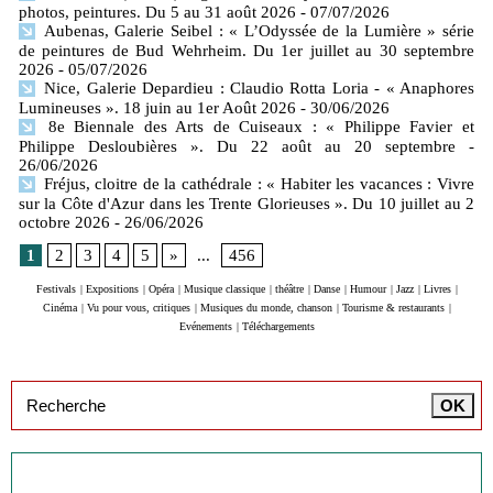
photos, peintures. Du 5 au 31 août 2026
- 07/07/2026
Aubenas, Galerie Seibel : « L’Odyssée de la Lumière » série
de peintures de Bud Wehrheim. Du 1er juillet au 30 septembre
2026
- 05/07/2026
Nice, Galerie Depardieu : Claudio Rotta Loria - « Anaphores
Lumineuses ». 18 juin au 1er Août 2026
- 30/06/2026
8e Biennale des Arts de Cuiseaux : « Philippe Favier et
Philippe Desloubières ». Du 22 août au 20 septembre
-
26/06/2026
Fréjus, cloitre de la cathédrale : « Habiter les vacances : Vivre
sur la Côte d'Azur dans les Trente Glorieuses ». Du 10 juillet au 2
octobre 2026
- 26/06/2026
1
2
3
4
5
»
...
456
Festivals
|
Expositions
|
Opéra
|
Musique classique
|
théâtre
|
Danse
|
Humour
|
Jazz
|
Livres
|
Cinéma
|
Vu pour vous, critiques
|
Musiques du monde, chanson
|
Tourisme & restaurants
|
Evénements
|
Téléchargements
Inscription à la newsletter