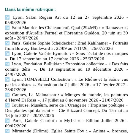
Dans la même rubrique :
Lyon, Salon Regain Art du 12 au 27 Septembre 2026
-
05/08/2026
Saint Maurice les Châteauneuf, Quai (294M9) : « Ramasser »,
exposition d'Aurélie Ferruel et Florentine Guédon. 20 juin au 30
août
- 28/07/2026
Paris, Galerie Sophie Scheidecker : Brad Kahlhamer « Portraits
from Bowery Boulevard ». 22/09 au 7/11/26
- 26/07/2026
Lyon, Galerie Valérie Eymeric : « Sous l'éclat de nos marques
». Du 17 septembre au 17 octobre 2026
- 25/07/2026
Lyon, Fondation Bullukian : Exposition collective - « Des faits
comme défis ». Du 19 septembre au 19 décembre 2026
-
24/07/2026
Lyon, TOMASELLI Collection : « Le Rhône et la Saône vus
par les artistes ». Exposition du 7 juillet 2026 au 17 février 2027
-
23/07/2026
Cannes, La Malmaison : « Mirages du monde, les peintures
d’Hervé Di Rosa ». 17 juillet au 8 novembre 2026
- 21/07/2026
Toulouse, Muséum, serre de l’Orangerie : Tropisme poétique «
Des plantes qui dansent » - Cie Blizzard Concept. Du 15 mai au
13 juin 2027
- 20/07/2026
Paris, Galerie Charlot : « My1st » - Edition Juillet 2026
-
09/07/2026
Mirmande (Drôme), Eglise Sainte Foy : « Anima », bronzes,