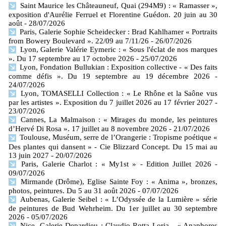
Saint Maurice les Châteauneuf, Quai (294M9) : « Ramasser »,
exposition d'Aurélie Ferruel et Florentine Guédon. 20 juin au 30
août
- 28/07/2026
Paris, Galerie Sophie Scheidecker : Brad Kahlhamer « Portraits
from Bowery Boulevard ». 22/09 au 7/11/26
- 26/07/2026
Lyon, Galerie Valérie Eymeric : « Sous l'éclat de nos marques
». Du 17 septembre au 17 octobre 2026
- 25/07/2026
Lyon, Fondation Bullukian : Exposition collective - « Des faits
comme défis ». Du 19 septembre au 19 décembre 2026
-
24/07/2026
Lyon, TOMASELLI Collection : « Le Rhône et la Saône vus
par les artistes ». Exposition du 7 juillet 2026 au 17 février 2027
-
23/07/2026
Cannes, La Malmaison : « Mirages du monde, les peintures
d’Hervé Di Rosa ». 17 juillet au 8 novembre 2026
- 21/07/2026
Toulouse, Muséum, serre de l’Orangerie : Tropisme poétique «
Des plantes qui dansent » - Cie Blizzard Concept. Du 15 mai au
13 juin 2027
- 20/07/2026
Paris, Galerie Charlot : « My1st » - Edition Juillet 2026
-
09/07/2026
Mirmande (Drôme), Eglise Sainte Foy : « Anima », bronzes,
photos, peintures. Du 5 au 31 août 2026
- 07/07/2026
Aubenas, Galerie Seibel : « L’Odyssée de la Lumière » série
de peintures de Bud Wehrheim. Du 1er juillet au 30 septembre
2026
- 05/07/2026
Nice, Galerie Depardieu : Claudio Rotta Loria - « Anaphores