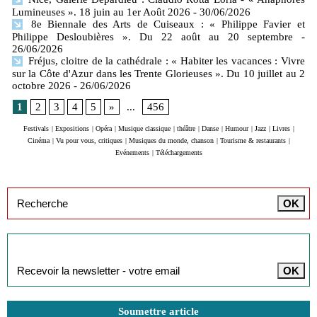
Lumineuses ». 18 juin au 1er Août 2026
- 30/06/2026
8e Biennale des Arts de Cuiseaux : « Philippe Favier et
Philippe Desloubières ». Du 22 août au 20 septembre
-
26/06/2026
Fréjus, cloitre de la cathédrale : « Habiter les vacances : Vivre
sur la Côte d'Azur dans les Trente Glorieuses ». Du 10 juillet au 2
octobre 2026
- 26/06/2026
1
2
3
4
5
»
...
456
Festivals
|
Expositions
|
Opéra
|
Musique classique
|
théâtre
|
Danse
|
Humour
|
Jazz
|
Livres
|
Cinéma
|
Vu pour vous, critiques
|
Musiques du monde, chanson
|
Tourisme & restaurants
|
Evénements
|
Téléchargements
Inscription à la newsletter
Soumettre article