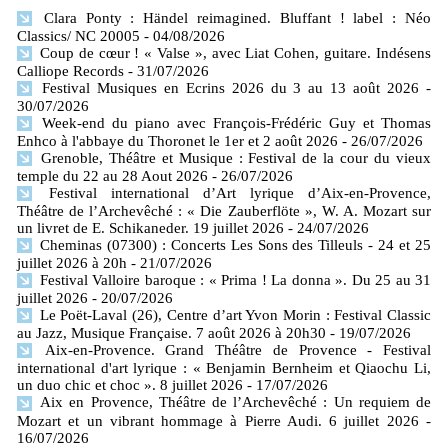
Clara Ponty : Händel reimagined. Bluffant ! label : Néo
Classics/ NC 20005
- 04/08/2026
Coup de cœur ! « Valse », avec Liat Cohen, guitare. Indésens
Calliope Records
- 31/07/2026
Festival Musiques en Ecrins 2026 du 3 au 13 août 2026
-
30/07/2026
Week-end du piano avec François-Frédéric Guy et Thomas
Enhco à l'abbaye du Thoronet le 1er et 2 août 2026
- 26/07/2026
Grenoble, Théâtre et Musique : Festival de la cour du vieux
temple du 22 au 28 Aout 2026
- 26/07/2026
Festival international d’Art lyrique d’Aix-en-Provence,
Théâtre de l’Archevêché : « Die Zauberflöte », W. A. Mozart sur
un livret de E. Schikaneder. 19 juillet 2026
- 24/07/2026
Cheminas (07300) : Concerts Les Sons des Tilleuls - 24 et 25
juillet 2026 à 20h
- 21/07/2026
Festival Valloire baroque : « Prima ! La donna ». Du 25 au 31
juillet 2026
- 20/07/2026
Le Poët-Laval (26), Centre d’art Yvon Morin : Festival Classic
au Jazz, Musique Française. 7 août 2026 à 20h30
- 19/07/2026
Aix-en-Provence. Grand Théâtre de Provence - Festival
international d'art lyrique : « Benjamin Bernheim et Qiaochu Li,
un duo chic et choc ». 8 juillet 2026
- 17/07/2026
Aix en Provence, Théâtre de l’Archevêché : Un requiem de
Mozart et un vibrant hommage à Pierre Audi. 6 juillet 2026
-
16/07/2026