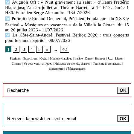
Avignon Off : « Nuit gravement au salut » d’Henri Frédéric
Blanc jusqu’au 25 juillet au Théâtre Barretta à 12 H12. Durée 1
H30. Entretien Serge Alexandre
- 13/07/2026
Portrait de Roland Decherchi, Président Fondateur du XXXIe
Festival « Musiques en vacances » de la Ville à la Ciotat du 15
au 26 juillet 2026
- 11/07/2026
La Côte-Saint-André, Festival Berlioz 2026 : trois concerts
pour le chœur Spirito
- 08/07/2026
1
2
3
4
5
»
...
42
Festivals
|
Expositions
|
Opéra
|
Musique classique
|
théâtre
|
Danse
|
Humour
|
Jazz
|
Livres
|
Cinéma
|
Vu pour vous, critiques
|
Musiques du monde, chanson
|
Tourisme & restaurants
|
Evénements
|
Téléchargements
Inscription à la newsletter