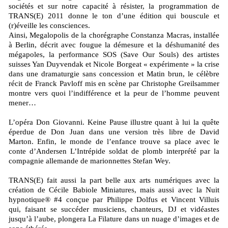
sociétés et sur notre capacité à résister, la programmation de
TRANS(E) 2011 donne le ton d’une édition qui bouscule et
(r)éveille les consciences.
Ainsi, Megalopolis de la chorégraphe Constanza Macras, installée
à Berlin, décrit avec fougue la démesure et la déshumanité des
mégapoles, la performance SOS (Save Our Souls) des artistes
suisses Yan Duyvendak et Nicole Borgeat « expérimente » la crise
dans une dramaturgie sans concession et Matin brun, le célèbre
récit de Franck Pavloff mis en scène par Christophe Greilsammer
montre vers quoi l’indifférence et la peur de l’homme peuvent
mener…
L’opéra Don Giovanni. Keine Pause illustre quant à lui la quête
éperdue de Don Juan dans une version très libre de David
Marton. Enfin, le monde de l’enfance trouve sa place avec le
conte d’Andersen L’Intrépide soldat de plomb interprété par la
compagnie allemande de marionnettes Stefan Wey.
TRANS(E) fait aussi la part belle aux arts numériques avec la
création de Cécile Babiole Miniatures, mais aussi avec la Nuit
hypnotique® #4 conçue par Philippe Dolfus et Vincent Villuis
qui, faisant se succéder musiciens, chanteurs, DJ et vidéastes
jusqu’à l’aube, plongera La Filature dans un nuage d’images et de