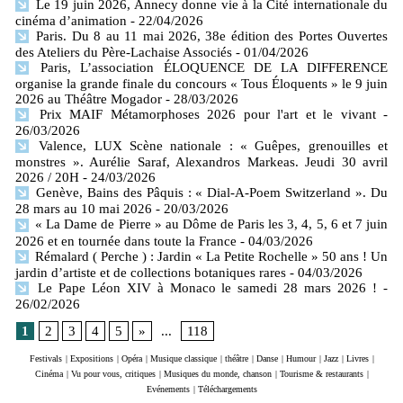
Le 19 juin 2026, Annecy donne vie à la Cité internationale du
cinéma d’animation
- 22/04/2026
Paris. Du 8 au 11 mai 2026, 38e édition des Portes Ouvertes
des Ateliers du Père-Lachaise Associés
- 01/04/2026
Paris, L’association ÉLOQUENCE DE LA DIFFERENCE
organise la grande finale du concours « Tous Éloquents » le 9 juin
2026 au Théâtre Mogador
- 28/03/2026
Prix MAIF Métamorphoses 2026 pour l'art et le vivant
-
26/03/2026
Valence, LUX Scène nationale : « Guêpes, grenouilles et
monstres ». Aurélie Saraf, Alexandros Markeas. Jeudi 30 avril
2026 / 20H
- 24/03/2026
Genève, Bains des Pâquis : « Dial-A-Poem Switzerland ». Du
28 mars au 10 mai 2026
- 20/03/2026
« La Dame de Pierre » au Dôme de Paris les 3, 4, 5, 6 et 7 juin
2026 et en tournée dans toute la France
- 04/03/2026
Rémalard ( Perche ) : Jardin « La Petite Rochelle » 50 ans ! Un
jardin d’artiste et de collections botaniques rares
- 04/03/2026
Le Pape Léon XIV à Monaco le samedi 28 mars 2026 !
-
26/02/2026
1
2
3
4
5
»
...
118
Festivals
|
Expositions
|
Opéra
|
Musique classique
|
théâtre
|
Danse
|
Humour
|
Jazz
|
Livres
|
Cinéma
|
Vu pour vous, critiques
|
Musiques du monde, chanson
|
Tourisme & restaurants
|
Evénements
|
Téléchargements