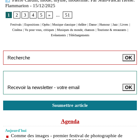
Flammarion
- 15/12/2025
1
2
3
4
5
»
...
51
Festivals
|
Expositions
|
Opéra
|
Musique classique
|
théâtre
|
Danse
|
Humour
|
Jazz
|
Livres
|
Cinéma
|
Vu pour vous, critiques
|
Musiques du monde, chanson
|
Tourisme & restaurants
|
Evénements
|
Téléchargements
Inscription à la newsletter
Soumettre article
Agenda
Aujourd'hui
Comme des images - premier festival de photographie de