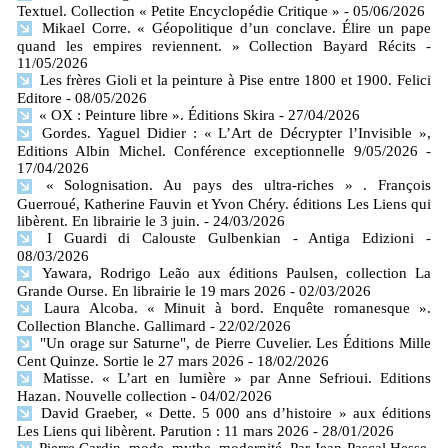
Textuel. Collection « Petite Encyclopédie Critique »
- 05/06/2026
Mikael Corre. « Géopolitique d’un conclave. Élire un pape
quand les empires reviennent. » Collection Bayard Récits
-
11/05/2026
Les frères Gioli et la peinture à Pise entre 1800 et 1900. Felici
Editore
- 08/05/2026
« OX : Peinture libre ». Éditions Skira
- 27/04/2026
Gordes. Yaguel Didier : « L’Art de Décrypter l’Invisible »,
Editions Albin Michel. Conférence exceptionnelle 9/05/2026
-
17/04/2026
« Solognisation. Au pays des ultra-riches » . François
Guerroué, Katherine Fauvin et Yvon Chéry. éditions Les Liens qui
libèrent. En librairie le 3 juin.
- 24/03/2026
I Guardi di Calouste Gulbenkian - Antiga Edizioni
-
08/03/2026
Yawara, Rodrigo Leão aux éditions Paulsen, collection La
Grande Ourse. En librairie le 19 mars 2026
- 02/03/2026
Laura Alcoba. « Minuit à bord. Enquête romanesque ».
Collection Blanche. Gallimard
- 22/02/2026
"Un orage sur Saturne", de Pierre Cuvelier. Les Éditions Mille
Cent Quinze. Sortie le 27 mars 2026
- 18/02/2026
Matisse. « L’art en lumière » par Anne Sefrioui. Editions
Hazan. Nouvelle collection
- 04/02/2026
David Graeber, « Dette. 5 000 ans d’histoire » aux éditions
Les Liens qui libèrent. Parution : 11 mars 2026
- 28/01/2026
Pierre Cardin, mode, mythe, modernité. Par Jean-Pascal Hesse.