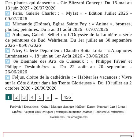
Des plantes qui dansent » - Cie Blizzard Concept. Du 15 mai au
13 juin 2027
- 20/07/2026
Paris, Galerie Charlot : « My1st » - Edition Juillet 2026
-
09/07/2026
Mirmande (Drôme), Eglise Sainte Foy : « Anima », bronzes,
photos, peintures. Du 5 au 31 août 2026
- 07/07/2026
Aubenas, Galerie Seibel : « L’Odyssée de la Lumière » série
de peintures de Bud Wehrheim. Du 1er juillet au 30 septembre
2026
- 05/07/2026
Nice, Galerie Depardieu : Claudio Rotta Loria - « Anaphores
Lumineuses ». 18 juin au 1er Août 2026
- 30/06/2026
8e Biennale des Arts de Cuiseaux : « Philippe Favier et
Philippe Desloubières ». Du 22 août au 20 septembre
-
26/06/2026
Fréjus, cloitre de la cathédrale : « Habiter les vacances : Vivre
sur la Côte d'Azur dans les Trente Glorieuses ». Du 10 juillet au 2
octobre 2026
- 26/06/2026
1
2
3
4
5
»
...
456
Festivals
|
Expositions
|
Opéra
|
Musique classique
|
théâtre
|
Danse
|
Humour
|
Jazz
|
Livres
|
Cinéma
|
Vu pour vous, critiques
|
Musiques du monde, chanson
|
Tourisme & restaurants
|
Evénements
|
Téléchargements