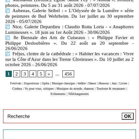
photos, peintures. Du 5 au 31 août 2026
- 07/07/2026
Aubenas, Galerie Seibel : « L’Odyssée de la Lumière » série
de peintures de Bud Wehrheim. Du 1er juillet au 30 septembre
2026
- 05/07/2026
Nice, Galerie Depardieu : Claudio Rotta Loria - « Anaphores
Lumineuses ». 18 juin au 1er Août 2026
- 30/06/2026
8e Biennale des Arts de Cuiseaux : « Philippe Favier et
Philippe Desloubières ». Du 22 août au 20 septembre
-
26/06/2026
Fréjus, cloitre de la cathédrale : « Habiter les vacances : Vivre
sur la Côte d'Azur dans les Trente Glorieuses ». Du 10 juillet au 2
octobre 2026
- 26/06/2026
1
2
3
4
5
»
...
456
Festivals
|
Expositions
|
Opéra
|
Musique classique
|
théâtre
|
Danse
|
Humour
|
Jazz
|
Livres
|
Cinéma
|
Vu pour vous, critiques
|
Musiques du monde, chanson
|
Tourisme & restaurants
|
Evénements
|
Téléchargements
Inscription à la newsletter