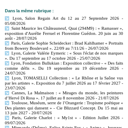
Dans la même rubrique :
Lyon, Salon Regain Art du 12 au 27 Septembre 2026
-
05/08/2026
Saint Maurice les Châteauneuf, Quai (294M9) : « Ramasser »,
exposition d'Aurélie Ferruel et Florentine Guédon. 20 juin au 30
août
- 28/07/2026
Paris, Galerie Sophie Scheidecker : Brad Kahlhamer « Portraits
from Bowery Boulevard ». 22/09 au 7/11/26
- 26/07/2026
Lyon, Galerie Valérie Eymeric : « Sous l'éclat de nos marques
». Du 17 septembre au 17 octobre 2026
- 25/07/2026
Lyon, Fondation Bullukian : Exposition collective - « Des faits
comme défis ». Du 19 septembre au 19 décembre 2026
-
24/07/2026
Lyon, TOMASELLI Collection : « Le Rhône et la Saône vus
par les artistes ». Exposition du 7 juillet 2026 au 17 février 2027
-
23/07/2026
Cannes, La Malmaison : « Mirages du monde, les peintures
d’Hervé Di Rosa ». 17 juillet au 8 novembre 2026
- 21/07/2026
Toulouse, Muséum, serre de l’Orangerie : Tropisme poétique «
Des plantes qui dansent » - Cie Blizzard Concept. Du 15 mai au
13 juin 2027
- 20/07/2026
Paris, Galerie Charlot : « My1st » - Edition Juillet 2026
-
09/07/2026
Mirmande (Drôme), Eglise Sainte Foy : « Anima », bronzes,