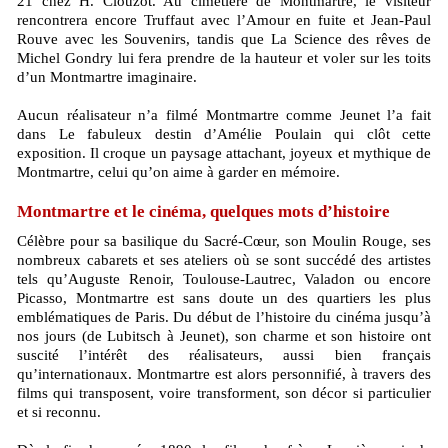
21 chez H. Clouzot. Au cimetière de Montmartre, le visiteur
rencontrera encore Truffaut avec l’Amour en fuite et Jean-Paul
Rouve avec les Souvenirs, tandis que La Science des rêves de
Michel Gondry lui fera prendre de la hauteur et voler sur les toits
d’un Montmartre imaginaire.
Aucun réalisateur n’a filmé Montmartre comme Jeunet l’a fait
dans Le fabuleux destin d’Amélie Poulain qui clôt cette
exposition. Il croque un paysage attachant, joyeux et mythique de
Montmartre, celui qu’on aime à garder en mémoire.
Montmartre et le cinéma, quelques mots d’histoire
Célèbre pour sa basilique du Sacré-Cœur, son Moulin Rouge, ses
nombreux cabarets et ses ateliers où se sont succédé des artistes
tels qu’Auguste Renoir, Toulouse-Lautrec, Valadon ou encore
Picasso, Montmartre est sans doute un des quartiers les plus
emblématiques de Paris. Du début de l’histoire du cinéma jusqu’à
nos jours (de Lubitsch à Jeunet), son charme et son histoire ont
suscité l’intérêt des réalisateurs, aussi bien français
qu’internationaux. Montmartre est alors personnifié, à travers des
films qui transposent, voire transforment, son décor si particulier
et si reconnu.