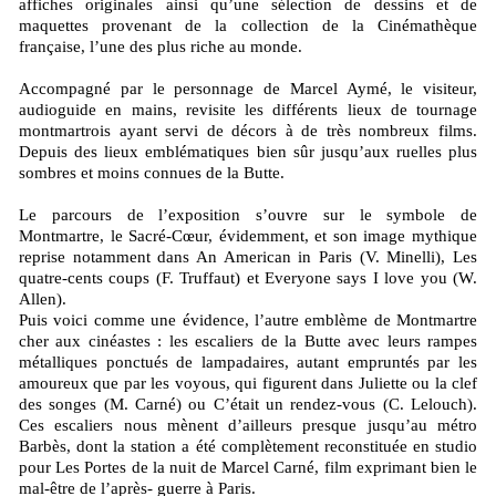
affiches originales ainsi qu’une sélection de dessins et de
maquettes provenant de la collection de la Cinémathèque
française, l’une des plus riche au monde.
Accompagné par le personnage de Marcel Aymé, le visiteur,
audioguide en mains, revisite les différents lieux de tournage
montmartrois ayant servi de décors à de très nombreux films.
Depuis des lieux emblématiques bien sûr jusqu’aux ruelles plus
sombres et moins connues de la Butte.
Le parcours de l’exposition s’ouvre sur le symbole de
Montmartre, le Sacré-Cœur, évidemment, et son image mythique
reprise notamment dans An American in Paris (V. Minelli), Les
quatre-cents coups (F. Truffaut) et Everyone says I love you (W.
Allen).
Puis voici comme une évidence, l’autre emblème de Montmartre
cher aux cinéastes : les escaliers de la Butte avec leurs rampes
métalliques ponctués de lampadaires, autant empruntés par les
amoureux que par les voyous, qui figurent dans Juliette ou la clef
des songes (M. Carné) ou C’était un rendez-vous (C. Lelouch).
Ces escaliers nous mènent d’ailleurs presque jusqu’au métro
Barbès, dont la station a été complètement reconstituée en studio
pour Les Portes de la nuit de Marcel Carné, film exprimant bien le
mal-être de l’après- guerre à Paris.