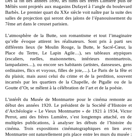
Dès la fin des années 1890, les films des frères Lumière puis de
Méliès sont projetés aux magasins Dufayel à l’angle du boulevard
Barbès. Le premier quart du XXe siècle voit naître par la suite des
salles de projection qui seront des jalons de l’épanouissement du
7ème art dans le creuset parisien.
L’atmosphère de la Butte, son romantisme et tout l’imaginaire
qu’elle évoque attirent les réalisateurs. Sont pris à parti ses
différents lieux (le Moulin Rouge, la Butte, le Sacré-Cœur, la
Place du Tertre, Le Lapin Agile…), ses tableaux atypiques
(escaliers, ruelles, maisonnettes, intérieurs montmartrois,
lampadaires…), ou encore ses habitants (artistes, danseuses, gens
ordinaires, flics et voyous, filles de joie,…). Le Paris de la fête et
du plaisir, mais aussi celui du crime et de la perdition, souvent
incarnés par les quartiers de la Chapelle, de Pigalle ou de la
Goutte d’Or, se mêlent à la célébration de l’art et de la poésie.
L’intérêt du Musée de Montmartre pour le cinéma remonte au
début des années 1920. Le président de la Société d’Histoire et
d’Archéologie « Le Vieux Montmartre » de 1921 à 1934, Victor
Perrot, ami des frères Lumière, s’est longtemps attaché, en de
multiples publications, à analyser les débuts de l’histoire du
cinéma. Trois expositions cinématographiques en lien avec
Montmartre ont naturellement pris place entre les murs du musée :