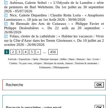
Aubenas, Galerie Seibel : « L’Odyssée de la Lumière » série
de peintures de Bud Wehrheim. Du 1er juillet au 30 septembre
2026
- 05/07/2026
Nice, Galerie Depardieu : Claudio Rotta Loria - « Anaphores
Lumineuses ». 18 juin au 1er Août 2026
- 30/06/2026
8e Biennale des Arts de Cuiseaux : « Philippe Favier et
Philippe Desloubières ». Du 22 août au 20 septembre
-
26/06/2026
Fréjus, cloitre de la cathédrale : « Habiter les vacances : Vivre
sur la Côte d'Azur dans les Trente Glorieuses ». Du 10 juillet au 2
octobre 2026
- 26/06/2026
1
2
3
4
5
»
...
456
Festivals
|
Expositions
|
Opéra
|
Musique classique
|
théâtre
|
Danse
|
Humour
|
Jazz
|
Livres
|
Cinéma
|
Vu pour vous, critiques
|
Musiques du monde, chanson
|
Tourisme & restaurants
|
Evénements
|
Téléchargements
Inscription à la newsletter