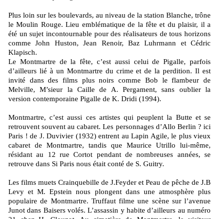
Plus loin sur les boulevards, au niveau de la station Blanche, trône
le Moulin Rouge. Lieu emblématique de la fête et du plaisir, il a
été un sujet incontournable pour des réalisateurs de tous horizons
comme John Huston, Jean Renoir, Baz Luhrmann et Cédric
Klapisch.
Le Montmartre de la fête, c’est aussi celui de Pigalle, parfois
d’ailleurs lié à un Montmartre du crime et de la perdition. Il est
invité dans des films plus noirs comme Bob le flambeur de
Melville, M’sieur la Caille de A. Pergament, sans oublier la
version contemporaine Pigalle de K. Dridi (1994).
Montmartre, c’est aussi ces artistes qui peuplent la Butte et se
retrouvent souvent au cabaret. Les personnages d’Allo Berlin ? ici
Paris ! de J. Duvivier (1932) entrent au Lapin Agile, le plus vieux
cabaret de Montmartre, tandis que Maurice Utrillo lui-même,
résidant au 12 rue Cortot pendant de nombreuses années, se
retrouve dans Si Paris nous était conté de S. Guitry.
Les films muets Crainquebille de J.Feyder et Peau de pêche de J.B
Levy et M. Epstein nous plongent dans une atmosphère plus
populaire de Montmartre. Truffaut filme une scène sur l’avenue
Junot dans Baisers volés. L’assassin y habite d’ailleurs au numéro