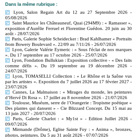
Dans la même rubrique :
Lyon, Salon Regain Art du 12 au 27 Septembre 2026
-
05/08/2026
Saint Maurice les Châteauneuf, Quai (294M9) : « Ramasser »,
exposition d'Aurélie Ferruel et Florentine Guédon. 20 juin au 30
août
- 28/07/2026
Paris, Galerie Sophie Scheidecker : Brad Kahlhamer « Portraits
from Bowery Boulevard ». 22/09 au 7/11/26
- 26/07/2026
Lyon, Galerie Valérie Eymeric : « Sous l'éclat de nos marques
». Du 17 septembre au 17 octobre 2026
- 25/07/2026
Lyon, Fondation Bullukian : Exposition collective - « Des faits
comme défis ». Du 19 septembre au 19 décembre 2026
-
24/07/2026
Lyon, TOMASELLI Collection : « Le Rhône et la Saône vus
par les artistes ». Exposition du 7 juillet 2026 au 17 février 2027
-
23/07/2026
Cannes, La Malmaison : « Mirages du monde, les peintures
d’Hervé Di Rosa ». 17 juillet au 8 novembre 2026
- 21/07/2026
Toulouse, Muséum, serre de l’Orangerie : Tropisme poétique «
Des plantes qui dansent » - Cie Blizzard Concept. Du 15 mai au
13 juin 2027
- 20/07/2026
Paris, Galerie Charlot : « My1st » - Edition Juillet 2026
-
09/07/2026
Mirmande (Drôme), Eglise Sainte Foy : « Anima », bronzes,
photos, peintures. Du 5 au 31 août 2026
- 07/07/2026