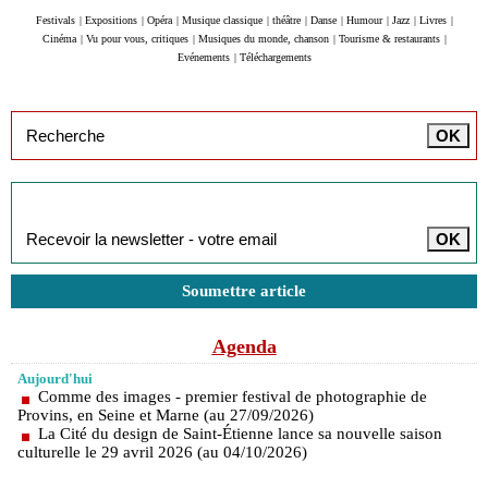
Festivals
|
Expositions
|
Opéra
|
Musique classique
|
théâtre
|
Danse
|
Humour
|
Jazz
|
Livres
|
Cinéma
|
Vu pour vous, critiques
|
Musiques du monde, chanson
|
Tourisme & restaurants
|
Evénements
|
Téléchargements
Inscription à la newsletter
Soumettre article
Agenda
Aujourd'hui
Comme des images - premier festival de photographie de
Provins, en Seine et Marne (au 27/09/2026)
La Cité du design de Saint-Étienne lance sa nouvelle saison
culturelle le 29 avril 2026 (au 04/10/2026)