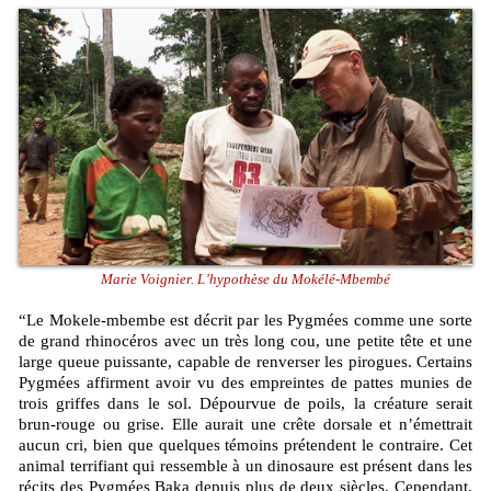
Marie Voignier. L’hypothèse du Mokélé-Mbembé
“Le Mokele-mbembe est décrit par les Pygmées comme une sorte
de grand rhinocéros avec un très long cou, une petite tête et une
large queue puissante, capable de renverser les pirogues. Certains
Pygmées affirment avoir vu des empreintes de pattes munies de
trois griffes dans le sol. Dépourvue de poils, la créature serait
brun-rouge ou grise. Elle aurait une crête dorsale et n’émettrait
aucun cri, bien que quelques témoins prétendent le contraire. Cet
animal terrifiant qui ressemble à un dinosaure est présent dans les
récits des Pygmées Baka depuis plus de deux siècles. Cependant,