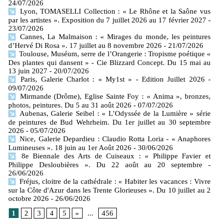
24/07/2026
Lyon, TOMASELLI Collection : « Le Rhône et la Saône vus
par les artistes ». Exposition du 7 juillet 2026 au 17 février 2027
-
23/07/2026
Cannes, La Malmaison : « Mirages du monde, les peintures
d’Hervé Di Rosa ». 17 juillet au 8 novembre 2026
- 21/07/2026
Toulouse, Muséum, serre de l’Orangerie : Tropisme poétique «
Des plantes qui dansent » - Cie Blizzard Concept. Du 15 mai au
13 juin 2027
- 20/07/2026
Paris, Galerie Charlot : « My1st » - Edition Juillet 2026
-
09/07/2026
Mirmande (Drôme), Eglise Sainte Foy : « Anima », bronzes,
photos, peintures. Du 5 au 31 août 2026
- 07/07/2026
Aubenas, Galerie Seibel : « L’Odyssée de la Lumière » série
de peintures de Bud Wehrheim. Du 1er juillet au 30 septembre
2026
- 05/07/2026
Nice, Galerie Depardieu : Claudio Rotta Loria - « Anaphores
Lumineuses ». 18 juin au 1er Août 2026
- 30/06/2026
8e Biennale des Arts de Cuiseaux : « Philippe Favier et
Philippe Desloubières ». Du 22 août au 20 septembre
-
26/06/2026
Fréjus, cloitre de la cathédrale : « Habiter les vacances : Vivre
sur la Côte d'Azur dans les Trente Glorieuses ». Du 10 juillet au 2
octobre 2026
- 26/06/2026
1
2
3
4
5
»
...
456