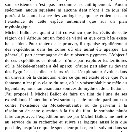
son existence n’est pas reconnue scientifiquement. Aucun
spécimen, aucun squelette ni aucune dent n’ont à ce jour été
portés à la connaissance des zoologistes, qui ne croient pas en
l’existence de cette espèce autrement que sur un plan
mythologique.
Michel Ballot est quant à lui convaincu que les récits de cette
région de l’Afrique ont un fond de vérité et que cette bête existe
bel et bien. Pour tenter de le prouver, il organise régulièrement
des expéditions dans les zones où elle aurait été aperçue. En
général, il part accompagné de deux pisteurs pygmées. L’objectif
de ces expéditions est double : d’une part explorer les territoires
où le Mokele-mbembe a été aperçu, d’autre part aller au devant
des Pygmées et collecter leurs récits. L’explorateur évolue dans
un univers où la distinction entre ce qui est existe et ce que l’on
fantasme n’est plus claire du tout, où le vraisemblable se mêle au
légendaire, nous ramenant aux sources du mythe et de la fiction.
J’ai proposé à Michel Ballot de faire un film de l’une de ses
expéditions. L’intention n’est surtout pas de prendre parti pour ou
contre l’existence du Mokele-mbembe ou de parvenir à la
résolution de cette question à la fin du film. Je souhaite plutôt
faire corps avec l’expédition menée par Michel Ballot, me mettre
au service de sa recherche et suivre sa logique aussi loin que
possible, jusqu’à ce que le spectateur puisse, en le suivant dans sa