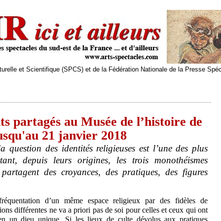
relle et Scientifique (SPCS) et de la Fédération Nationale de la Presse Spé
ts partagés au Musée de l’histoire de
usqu'au 21 janvier 2018
 question des identités religieuses est l’une des plus
tant, depuis leurs origines, les trois monothéismes
) partagent des croyances, des pratiques, des figures
fréquentation d’un même espace religieux par des fidèles de
gions différentes ne va a priori pas de soi pour celles et ceux qui ont
en un dieu unique. Si les lieux de culte dévolus aux pratiques