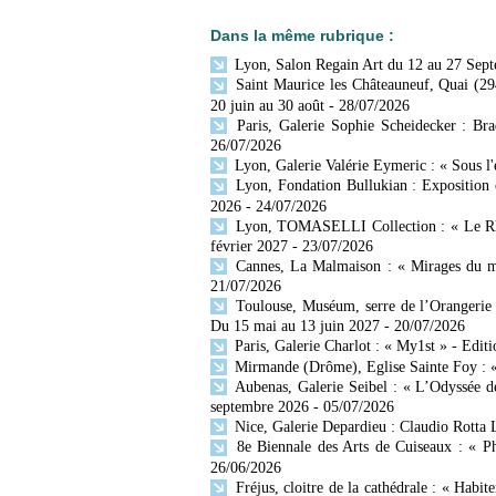
Dans la même rubrique :
Lyon, Salon Regain Art du 12 au 27 Sep
Saint Maurice les Châteauneuf, Quai (29
20 juin au 30 août
- 28/07/2026
Paris, Galerie Sophie Scheidecker : Br
26/07/2026
Lyon, Galerie Valérie Eymeric : « Sous l
Lyon, Fondation Bullukian : Exposition 
2026
- 24/07/2026
Lyon, TOMASELLI Collection : « Le Rhône
février 2027
- 23/07/2026
Cannes, La Malmaison : « Mirages du mo
21/07/2026
Toulouse, Muséum, serre de l’Orangerie 
Du 15 mai au 13 juin 2027
- 20/07/2026
Paris, Galerie Charlot : « My1st » - Editi
Mirmande (Drôme), Eglise Sainte Foy : « 
Aubenas, Galerie Seibel : « L’Odyssée d
septembre 2026
- 05/07/2026
Nice, Galerie Depardieu : Claudio Rotta 
8e Biennale des Arts de Cuiseaux : « Ph
26/06/2026
Fréjus, cloitre de la cathédrale : « Habit