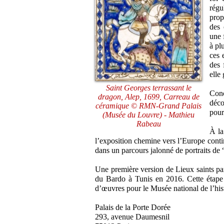
régu
prop
des 
une 
à pl
ces 
des 
elle 
Saint Georges terrassant le
Conç
dragon, Alep, 1699, Carreau de
déco
céramique © RMN-Grand Palais
pour
(Musée du Louvre) - Mathieu
Rabeau
À la
l’exposition chemine vers l’Europe contin
dans un parcours jalonné de portraits de “
Une première version de Lieux saints p
du Bardo à Tunis en 2016. Cette étape e
d’œuvres pour le Musée national de l’his
Palais de la Porte Dorée
293, avenue Daumesnil