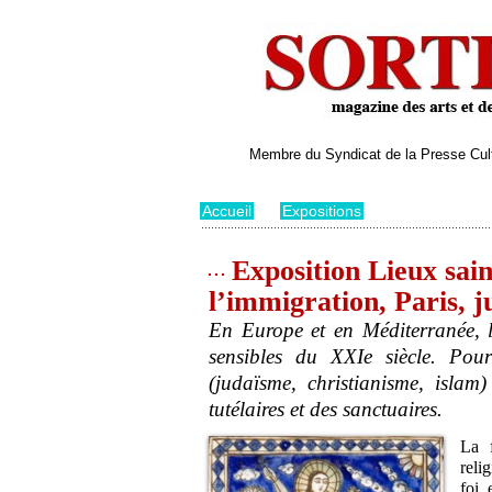
Membre du Syndicat de la Presse Cultu
Accueil
>
Expositions
Exposition Lieux sain
l’immigration, Paris, j
En Europe et en Méditerranée, la
sensibles du XXIe siècle. Pour
(judaïsme, christianisme, islam
tutélaires et des sanctuaires.
La 
reli
foi 