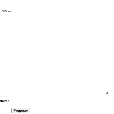
u 323 fois
ntaires