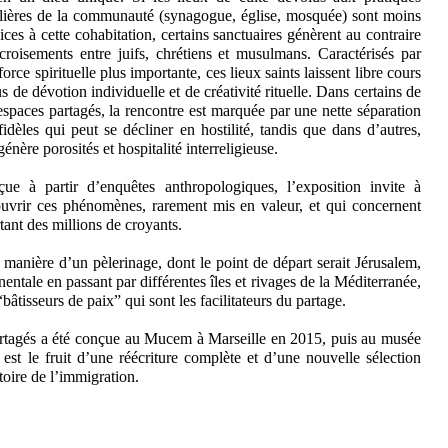
lières de la communauté (synagogue, église, mosquée) sont moins
ices à cette cohabitation, certains sanctuaires génèrent au contraire
croisements entre juifs, chrétiens et musulmans. Caractérisés par
force spirituelle plus importante, ces lieux saints laissent libre cours
us de dévotion individuelle et de créativité rituelle. Dans certains de
espaces partagés, la rencontre est marquée par une nette séparation
fidèles qui peut se décliner en hostilité, tandis que dans d’autres,
génère porosités et hospitalité interreligieuse.
ue à partir d’enquêtes anthropologiques, l’exposition invite à
uvrir ces phénomènes, rarement mis en valeur, et qui concernent
tant des millions de croyants.
 manière d’un pèlerinage, dont le point de départ serait Jérusalem,
entale en passant par différentes îles et rivages de la Méditerranée,
bâtisseurs de paix” qui sont les facilitateurs du partage.
artagés a été conçue au Mucem à Marseille en 2015, puis au musée
st le fruit d’une réécriture complète et d’une nouvelle sélection
toire de l’immigration.