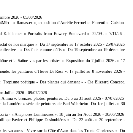
tembre 2026
- 05/08/2026
4M9) : « Ramasser », exposition d'Aurélie Ferruel et Florentine Guédon.
ad Kahlhamer « Portraits from Bowery Boulevard ». 22/09 au 7/11/26
-
'éclat de nos marques ». Du 17 septembre au 17 octobre 2026
- 25/07/2026
collective - « Des faits comme défis ». Du 19 septembre au 19 décembre
 et la Saône vus par les artistes ». Exposition du 7 juillet 2026 au 17
nde, les peintures d’Hervé Di Rosa ». 17 juillet au 8 novembre 2026
-
: Tropisme poétique « Des plantes qui dansent » - Cie Blizzard Concept.
on Juillet 2026
- 09/07/2026
Anima », bronzes, photos, peintures. Du 5 au 31 août 2026
- 07/07/2026
e la Lumière » série de peintures de Bud Wehrheim. Du 1er juillet au 30
Loria - « Anaphores Lumineuses ». 18 juin au 1er Août 2026
- 30/06/2026
ilippe Favier et Philippe Desloubières ». Du 22 août au 20 septembre
-
er les vacances : Vivre sur la Côte d'Azur dans les Trente Glorieuses ». Du