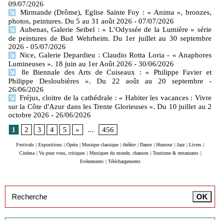
09/07/2026
Mirmande (Drôme), Eglise Sainte Foy : « Anima », bronzes,
photos, peintures. Du 5 au 31 août 2026
- 07/07/2026
Aubenas, Galerie Seibel : « L’Odyssée de la Lumière » série
de peintures de Bud Wehrheim. Du 1er juillet au 30 septembre
2026
- 05/07/2026
Nice, Galerie Depardieu : Claudio Rotta Loria - « Anaphores
Lumineuses ». 18 juin au 1er Août 2026
- 30/06/2026
8e Biennale des Arts de Cuiseaux : « Philippe Favier et
Philippe Desloubières ». Du 22 août au 20 septembre
-
26/06/2026
Fréjus, cloitre de la cathédrale : « Habiter les vacances : Vivre
sur la Côte d'Azur dans les Trente Glorieuses ». Du 10 juillet au 2
octobre 2026
- 26/06/2026
1
2
3
4
5
»
...
456
Festivals
|
Expositions
|
Opéra
|
Musique classique
|
théâtre
|
Danse
|
Humour
|
Jazz
|
Livres
|
Cinéma
|
Vu pour vous, critiques
|
Musiques du monde, chanson
|
Tourisme & restaurants
|
Evénements
|
Téléchargements