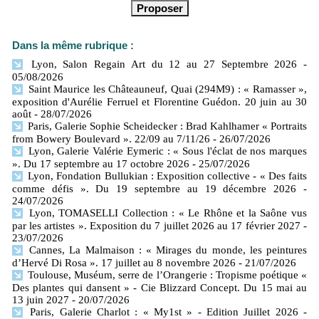
Dans la même rubrique :
Lyon, Salon Regain Art du 12 au 27 Septembre 2026
-
05/08/2026
Saint Maurice les Châteauneuf, Quai (294M9) : « Ramasser »,
exposition d'Aurélie Ferruel et Florentine Guédon. 20 juin au 30
août
- 28/07/2026
Paris, Galerie Sophie Scheidecker : Brad Kahlhamer « Portraits
from Bowery Boulevard ». 22/09 au 7/11/26
- 26/07/2026
Lyon, Galerie Valérie Eymeric : « Sous l'éclat de nos marques
». Du 17 septembre au 17 octobre 2026
- 25/07/2026
Lyon, Fondation Bullukian : Exposition collective - « Des faits
comme défis ». Du 19 septembre au 19 décembre 2026
-
24/07/2026
Lyon, TOMASELLI Collection : « Le Rhône et la Saône vus
par les artistes ». Exposition du 7 juillet 2026 au 17 février 2027
-
23/07/2026
Cannes, La Malmaison : « Mirages du monde, les peintures
d’Hervé Di Rosa ». 17 juillet au 8 novembre 2026
- 21/07/2026
Toulouse, Muséum, serre de l’Orangerie : Tropisme poétique «
Des plantes qui dansent » - Cie Blizzard Concept. Du 15 mai au
13 juin 2027
- 20/07/2026
Paris, Galerie Charlot : « My1st » - Edition Juillet 2026
-