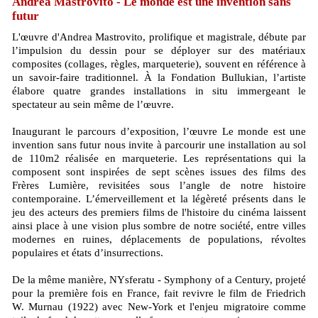
Andrea Mastrovito - Le monde est une invention sans
futur
L'œuvre d'Andrea Mastrovito, prolifique et magistrale, débute par
l’impulsion du dessin pour se déployer sur des matériaux
composites (collages, règles, marqueterie), souvent en référence à
un savoir-faire traditionnel. À la Fondation Bullukian, l’artiste
élabore quatre grandes installations in situ immergeant le
spectateur au sein même de l’œuvre.
Inaugurant le parcours d’exposition, l’œuvre Le monde est une
invention sans futur nous invite à parcourir une installation au sol
de 110m2 réalisée en marqueterie. Les représentations qui la
composent sont inspirées de sept scènes issues des films des
Frères Lumière, revisitées sous l’angle de notre histoire
contemporaine. L’émerveillement et la légèreté présents dans le
jeu des acteurs des premiers films de l'histoire du cinéma laissent
ainsi place à une vision plus sombre de notre société, entre villes
modernes en ruines, déplacements de populations, révoltes
populaires et états d’insurrections.
De la même manière, NYsferatu - Symphony of a Century, projeté
pour la première fois en France, fait revivre le film de Friedrich
W. Murnau (1922) avec New‐York et l'enjeu migratoire comme