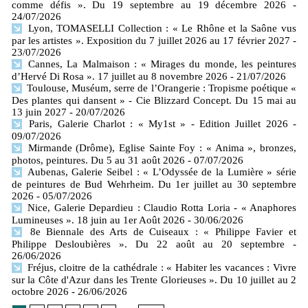
comme défis ». Du 19 septembre au 19 décembre 2026
-
24/07/2026
Lyon, TOMASELLI Collection : « Le Rhône et la Saône vus
par les artistes ». Exposition du 7 juillet 2026 au 17 février 2027
-
23/07/2026
Cannes, La Malmaison : « Mirages du monde, les peintures
d’Hervé Di Rosa ». 17 juillet au 8 novembre 2026
- 21/07/2026
Toulouse, Muséum, serre de l’Orangerie : Tropisme poétique «
Des plantes qui dansent » - Cie Blizzard Concept. Du 15 mai au
13 juin 2027
- 20/07/2026
Paris, Galerie Charlot : « My1st » - Edition Juillet 2026
-
09/07/2026
Mirmande (Drôme), Eglise Sainte Foy : « Anima », bronzes,
photos, peintures. Du 5 au 31 août 2026
- 07/07/2026
Aubenas, Galerie Seibel : « L’Odyssée de la Lumière » série
de peintures de Bud Wehrheim. Du 1er juillet au 30 septembre
2026
- 05/07/2026
Nice, Galerie Depardieu : Claudio Rotta Loria - « Anaphores
Lumineuses ». 18 juin au 1er Août 2026
- 30/06/2026
8e Biennale des Arts de Cuiseaux : « Philippe Favier et
Philippe Desloubières ». Du 22 août au 20 septembre
-
26/06/2026
Fréjus, cloitre de la cathédrale : « Habiter les vacances : Vivre
sur la Côte d'Azur dans les Trente Glorieuses ». Du 10 juillet au 2
octobre 2026
- 26/06/2026