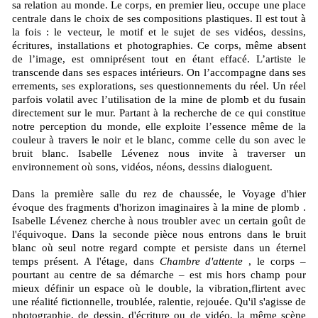
sa relation au monde. Le corps, en premier lieu, occupe une place
centrale dans le choix de ses compositions plastiques. Il est tout à
la fois : le vecteur, le motif et le sujet de ses vidéos, dessins,
écritures, installations et photographies. Ce corps, même absent
de l’image, est omniprésent tout en étant effacé. L’artiste le
transcende dans ses espaces intérieurs. On l’accompagne dans ses
errements, ses explorations, ses questionnements du réel. Un réel
parfois volatil avec l’utilisation de la mine de plomb et du fusain
directement sur le mur. Partant à la recherche de ce qui constitue
notre perception du monde, elle exploite l’essence même de la
couleur à travers le noir et le blanc, comme celle du son avec le
bruit blanc. Isabelle Lévenez nous invite à traverser un
environnement où sons, vidéos, néons, dessins dialoguent.
Dans la première salle du rez de chaussée, le Voyage d'hier
évoque des fragments d'horizon imaginaires à la mine de plomb .
Isabelle Lévenez cherche à nous troubler avec un certain goût de
l'équivoque. Dans la seconde pièce nous entrons dans le bruit
blanc où seul notre regard compte et persiste dans un éternel
temps présent. A l'étage, dans
Chambre d'attente
, le corps –
pourtant au centre de sa démarche – est mis hors champ pour
mieux définir un espace où le double, la vibration,flirtent avec
une réalité fictionnelle, troublée, ralentie, rejouée. Qu'il s'agisse de
photographie, de dessin, d'écriture ou de vidéo, la même scène