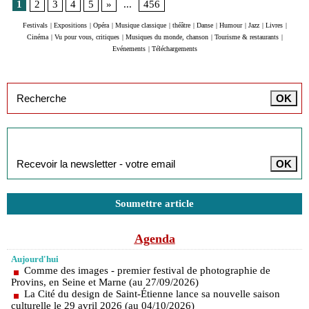
1
2
3
4
5
»
...
456
Festivals
|
Expositions
|
Opéra
|
Musique classique
|
théâtre
|
Danse
|
Humour
|
Jazz
|
Livres
|
Cinéma
|
Vu pour vous, critiques
|
Musiques du monde, chanson
|
Tourisme & restaurants
|
Evénements
|
Téléchargements
Inscription à la newsletter
Soumettre article
Agenda
Aujourd'hui
Comme des images - premier festival de photographie de
Provins, en Seine et Marne (au 27/09/2026)
La Cité du design de Saint-Étienne lance sa nouvelle saison
culturelle le 29 avril 2026 (au 04/10/2026)