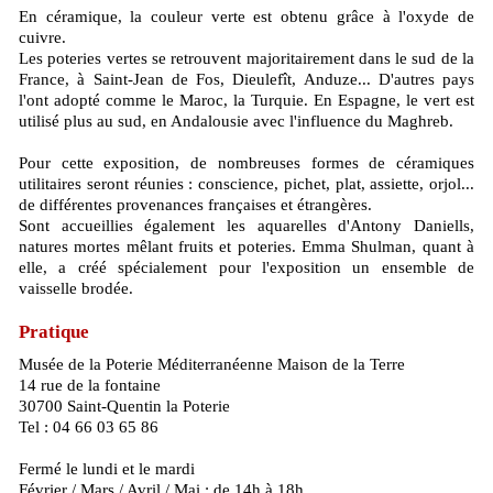
En céramique, la couleur verte est obtenu grâce à l'oxyde de
cuivre.
Les poteries vertes se retrouvent majoritairement dans le sud de la
France, à Saint-Jean de Fos, Dieulefît, Anduze... D'autres pays
l'ont adopté comme le Maroc, la Turquie. En Espagne, le vert est
utilisé plus au sud, en Andalousie avec l'influence du Maghreb.
Pour cette exposition, de nombreuses formes de céramiques
utilitaires seront réunies : conscience, pichet, plat, assiette, orjol...
de différentes provenances françaises et étrangères.
Sont accueillies également les aquarelles d'Antony Daniells,
natures mortes mêlant fruits et poteries. Emma Shulman, quant à
elle, a créé spécialement pour l'exposition un ensemble de
vaisselle brodée.
Pratique
Musée de la Poterie Méditerranéenne Maison de la Terre
14 rue de la fontaine
30700 Saint-Quentin la Poterie
Tel : 04 66 03 65 86
Fermé le lundi et le mardi
Février / Mars / Avril / Mai : de 14h à 18h