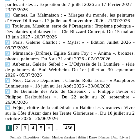
par les artistes ». Exposition du 7 juillet 2026 au 17 février 2027
-
23/07/2026
Cannes, La Malmaison : « Mirages du monde, les peintures
d’Hervé Di Rosa ». 17 juillet au 8 novembre 2026
- 21/07/2026
Toulouse, Muséum, serre de l’Orangerie : Tropisme poétique «
Des plantes qui dansent » - Cie Blizzard Concept. Du 15 mai au
13 juin 2027
- 20/07/2026
Paris, Galerie Charlot : « My1st » - Edition Juillet 2026
-
09/07/2026
Mirmande (Drôme), Eglise Sainte Foy : « Anima », bronzes,
photos, peintures. Du 5 au 31 août 2026
- 07/07/2026
Aubenas, Galerie Seibel : « L’Odyssée de la Lumière » série
de peintures de Bud Wehrheim. Du 1er juillet au 30 septembre
2026
- 05/07/2026
Nice, Galerie Depardieu : Claudio Rotta Loria - « Anaphores
Lumineuses ». 18 juin au 1er Août 2026
- 30/06/2026
8e Biennale des Arts de Cuiseaux : « Philippe Favier et
Philippe Desloubières ». Du 22 août au 20 septembre
-
26/06/2026
Fréjus, cloitre de la cathédrale : « Habiter les vacances : Vivre
sur la Côte d'Azur dans les Trente Glorieuses ». Du 10 juillet au 2
octobre 2026
- 26/06/2026
1
2
3
4
5
»
...
456
Festivals
|
Expositions
|
Opéra
|
Musique classique
|
théâtre
|
Danse
|
Humour
|
Jazz
|
Livres
|