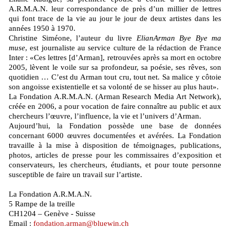
A.R.M.A.N. leur correspondance de près d’un millier de lettres
qui font trace de la vie au jour le jour de deux artistes dans les
années 1950 à 1970.
Christine Siméone, l’auteur du livre
ElianArman Bye Bye ma
muse
, est journaliste au service culture de la rédaction de France
Inter : «Ces lettres [d’Arman], retrouvées après sa mort en octobre
2005, lèvent le voile sur sa profondeur, sa poésie, ses rêves, son
quotidien … C’est du Arman tout cru, tout net. Sa malice y côtoie
son angoisse existentielle et sa volonté de se hisser au plus haut».
La Fondation A.R.M.A.N. (Arman Research Media Art Network),
créée en 2006, a pour vocation de faire connaître au public et aux
chercheurs l’œuvre, l’influence, la vie et l’univers d’Arman.
Aujourd’hui, la Fondation possède une base de données
concernant 6000 œuvres documentées et avérées. La Fondation
travaille à la mise à disposition de témoignages, publications,
photos, articles de presse pour les commissaires d’exposition et
conservateurs, les chercheurs, étudiants, et pour toute personne
susceptible de faire un travail sur l’artiste.
La Fondation A.R.M.A.N.
5 Rampe de la treille
CH1204 – Genève - Suisse
Email :
fondation.arman@bluewin.ch