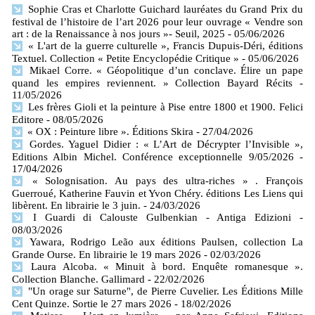
Sophie Cras et Charlotte Guichard lauréates du Grand Prix du
festival de l’histoire de l’art 2026 pour leur ouvrage « Vendre son
art : de la Renaissance à nos jours »- Seuil, 2025
- 05/06/2026
« L'art de la guerre culturelle », Francis Dupuis-Déri, éditions
Textuel. Collection « Petite Encyclopédie Critique »
- 05/06/2026
Mikael Corre. « Géopolitique d’un conclave. Élire un pape
quand les empires reviennent. » Collection Bayard Récits
-
11/05/2026
Les frères Gioli et la peinture à Pise entre 1800 et 1900. Felici
Editore
- 08/05/2026
« OX : Peinture libre ». Éditions Skira
- 27/04/2026
Gordes. Yaguel Didier : « L’Art de Décrypter l’Invisible »,
Editions Albin Michel. Conférence exceptionnelle 9/05/2026
-
17/04/2026
« Solognisation. Au pays des ultra-riches » . François
Guerroué, Katherine Fauvin et Yvon Chéry. éditions Les Liens qui
libèrent. En librairie le 3 juin.
- 24/03/2026
I Guardi di Calouste Gulbenkian - Antiga Edizioni
-
08/03/2026
Yawara, Rodrigo Leão aux éditions Paulsen, collection La
Grande Ourse. En librairie le 19 mars 2026
- 02/03/2026
Laura Alcoba. « Minuit à bord. Enquête romanesque ».
Collection Blanche. Gallimard
- 22/02/2026
"Un orage sur Saturne", de Pierre Cuvelier. Les Éditions Mille
Cent Quinze. Sortie le 27 mars 2026
- 18/02/2026