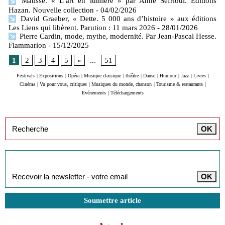
Matisse. « L’art en lumière » par Anne Sefrioui. Editions
Hazan. Nouvelle collection
- 04/02/2026
David Graeber, « Dette. 5 000 ans d’histoire » aux éditions
Les Liens qui libèrent. Parution : 11 mars 2026
- 28/01/2026
Pierre Cardin, mode, mythe, modernité. Par Jean-Pascal Hesse.
Flammarion
- 15/12/2025
1
2
3
4
5
»
...
51
Festivals
|
Expositions
|
Opéra
|
Musique classique
|
théâtre
|
Danse
|
Humour
|
Jazz
|
Livres
|
Cinéma
|
Vu pour vous, critiques
|
Musiques du monde, chanson
|
Tourisme & restaurants
|
Evénements
|
Téléchargements
Inscription à la newsletter
Soumettre article