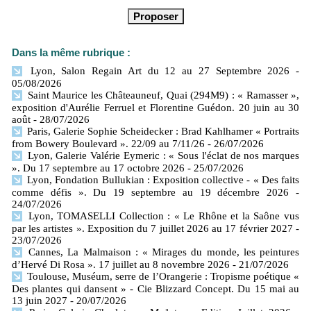
Dans la même rubrique :
Lyon, Salon Regain Art du 12 au 27 Septembre 2026
-
05/08/2026
Saint Maurice les Châteauneuf, Quai (294M9) : « Ramasser »,
exposition d'Aurélie Ferruel et Florentine Guédon. 20 juin au 30
août
- 28/07/2026
Paris, Galerie Sophie Scheidecker : Brad Kahlhamer « Portraits
from Bowery Boulevard ». 22/09 au 7/11/26
- 26/07/2026
Lyon, Galerie Valérie Eymeric : « Sous l'éclat de nos marques
». Du 17 septembre au 17 octobre 2026
- 25/07/2026
Lyon, Fondation Bullukian : Exposition collective - « Des faits
comme défis ». Du 19 septembre au 19 décembre 2026
-
24/07/2026
Lyon, TOMASELLI Collection : « Le Rhône et la Saône vus
par les artistes ». Exposition du 7 juillet 2026 au 17 février 2027
-
23/07/2026
Cannes, La Malmaison : « Mirages du monde, les peintures
d’Hervé Di Rosa ». 17 juillet au 8 novembre 2026
- 21/07/2026
Toulouse, Muséum, serre de l’Orangerie : Tropisme poétique «
Des plantes qui dansent » - Cie Blizzard Concept. Du 15 mai au
13 juin 2027
- 20/07/2026