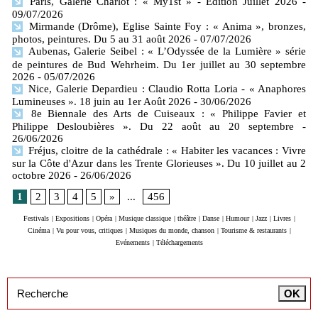
Paris, Galerie Charlot : « My1st » - Edition Juillet 2026
-
09/07/2026
Mirmande (Drôme), Eglise Sainte Foy : « Anima », bronzes,
photos, peintures. Du 5 au 31 août 2026
- 07/07/2026
Aubenas, Galerie Seibel : « L’Odyssée de la Lumière » série
de peintures de Bud Wehrheim. Du 1er juillet au 30 septembre
2026
- 05/07/2026
Nice, Galerie Depardieu : Claudio Rotta Loria - « Anaphores
Lumineuses ». 18 juin au 1er Août 2026
- 30/06/2026
8e Biennale des Arts de Cuiseaux : « Philippe Favier et
Philippe Desloubières ». Du 22 août au 20 septembre
-
26/06/2026
Fréjus, cloitre de la cathédrale : « Habiter les vacances : Vivre
sur la Côte d'Azur dans les Trente Glorieuses ». Du 10 juillet au 2
octobre 2026
- 26/06/2026
1
2
3
4
5
»
...
456
Festivals
|
Expositions
|
Opéra
|
Musique classique
|
théâtre
|
Danse
|
Humour
|
Jazz
|
Livres
|
Cinéma
|
Vu pour vous, critiques
|
Musiques du monde, chanson
|
Tourisme & restaurants
|
Evénements
|
Téléchargements