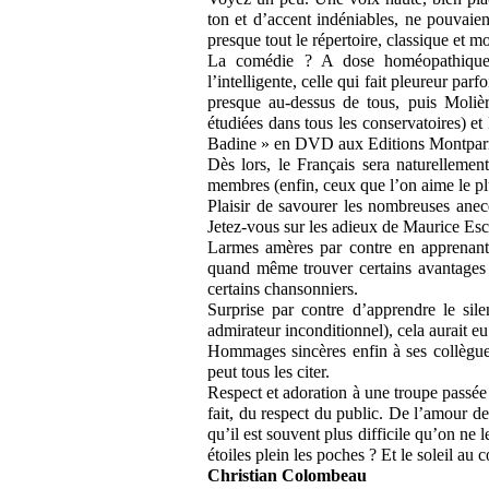
ton et d’accent indéniables, ne pouvaient
presque tout le répertoire, classique et m
La comédie ? A dose homéopathique. 
l’intelligente, celle qui fait pleureur pa
presque au-dessus de tous, puis Molièr
étudiées dans tous les conservatoires) et
Badine » en DVD aux Editions Montpar
Dès lors, le Français sera naturellemen
membres (enfin, ceux que l’on aime le pl
Plaisir de savourer les nombreuses ane
Jetez-vous sur les adieux de Maurice Esc
Larmes amères par contre en apprenant
quand même trouver certains avantages
certains chansonniers.
Surprise par contre d’apprendre le sil
admirateur inconditionnel), cela aurait e
Hommages sincères enfin à ses collègu
peut tous les citer.
Respect et adoration à une troupe passée 
fait, du respect du public. De l’amour d
qu’il est souvent plus difficile qu’on ne
étoiles plein les poches ? Et le soleil a
Christian Colombeau