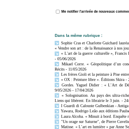
Me notifier l'arrivée de nouveaux comme
Dans la même rubrique :
Sophie Cras et Charlotte Guichard lauréat
« Vendre son art : de la Renaissance à nos jou
« L'art de la guerre culturelle », Francis
- 05/06/2026
Mikael Corre. « Géopolitique d’un conc
Récits
- 11/05/2026
Les frères Gioli et la peinture à Pise entr
« OX : Peinture libre ». Éditions Skira
-
Gordes. Yaguel Didier : « L’Art de Décr
9/05/2026
- 17/04/2026
« Solognisation. Au pays des ultra-rich
Liens qui libèrent. En librairie le 3 juin.
- 24
I Guardi di Calouste Gulbenkian - Antiga
Yawara, Rodrigo Leão aux éditions Paulse
Laura Alcoba. « Minuit à bord. Enquête 
"Un orage sur Saturne", de Pierre Cuvelie
Matisse. « L’art en lumière » par Anne Se