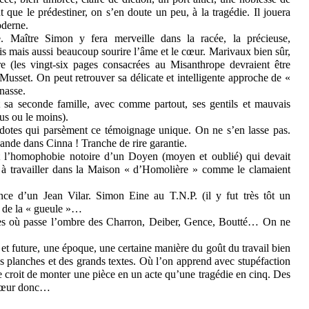
 que le prédestiner, on s’en doute un peu, à la tragédie. Il jouera
oderne.
Maître Simon y fera merveille dans la racée, la précieuse,
rfois mais aussi beaucoup sourire l’âme et le cœur. Marivaux bien sûr,
e (les vingt-six pages consacrées au Misanthrope devraient être
 Musset. On peut retrouver sa délicate et intelligente approche de «
nasse.
t sa seconde famille, avec comme partout, ses gentils et mauvais
us ou le moins).
cdotes qui parsèment ce témoignage unique. On ne s’en lasse pas.
ande dans Cinna ! Tranche de rire garantie.
 l’homophobie notoire d’un Doyen (moyen et oublié) qui devait
 à travailler dans la Maison « d’Homolière » comme le clamaient
ence d’un Jean Vilar. Simon Eine au T.N.P. (il y fut très tôt un
u de la « gueule »…
es où passe l’ombre des Charron, Deiber, Gence, Boutté… On ne
et future, une époque, une certaine manière du goût du travail bien
es planches et des grands textes. Où l’on apprend avec stupéfaction
 le croit de monter une pièce en un acte qu’une tragédie en cinq. Des
u cœur donc…