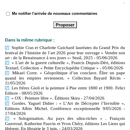
Me notifier l'arrivée de nouveaux commentaires
Dans la même rubrique :
Sophie Cras et Charlotte Guichard lauréates du Grand Prix du
festival de l’histoire de l’art 2026 pour leur ouvrage « Vendre son
art : de la Renaissance à nos jours »- Seuil, 2025
- 05/06/2026
« L'art de la guerre culturelle », Francis Dupuis-Déri, éditions
Textuel. Collection « Petite Encyclopédie Critique »
- 05/06/2026
Mikael Corre. « Géopolitique d’un conclave. Élire un pape
quand les empires reviennent. » Collection Bayard Récits
-
11/05/2026
Les frères Gioli et la peinture à Pise entre 1800 et 1900. Felici
Editore
- 08/05/2026
« OX : Peinture libre ». Éditions Skira
- 27/04/2026
Gordes. Yaguel Didier : « L’Art de Décrypter l’Invisible »,
Editions Albin Michel. Conférence exceptionnelle 9/05/2026
-
17/04/2026
« Solognisation. Au pays des ultra-riches » . François
Guerroué, Katherine Fauvin et Yvon Chéry. éditions Les Liens qui
libèrent. En librairie le 3 juin.
- 24/03/2026