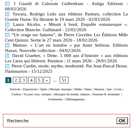
I Guardi di Calouste Gulbenkian - Antiga Edizioni
-
08/03/2026
Yawara, Rodrigo Leão aux éditions Paulsen, collection La
Grande Ourse. En librairie le 19 mars 2026
- 02/03/2026
Laura Alcoba. « Minuit à bord. Enquête romanesque ».
Collection Blanche. Gallimard
- 22/02/2026
"Un orage sur Saturne", de Pierre Cuvelier. Les Éditions Mille
Cent Quinze. Sortie le 27 mars 2026
- 18/02/2026
Matisse. « L’art en lumière » par Anne Sefrioui. Editions
Hazan. Nouvelle collection
- 04/02/2026
David Graeber, « Dette. 5 000 ans d’histoire » aux éditions
Les Liens qui libèrent. Parution : 11 mars 2026
- 28/01/2026
Pierre Cardin, mode, mythe, modernité. Par Jean-Pascal Hesse.
Flammarion
- 15/12/2025
1
2
3
4
5
»
...
51
Festivals
|
Expositions
|
Opéra
|
Musique classique
|
théâtre
|
Danse
|
Humour
|
Jazz
|
Livres
|
Cinéma
|
Vu pour vous, critiques
|
Musiques du monde, chanson
|
Tourisme & restaurants
|
Evénements
|
Téléchargements